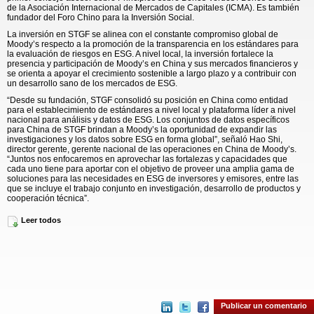
de la Asociación Internacional de Mercados de Capitales (ICMA). Es también
fundador del Foro Chino para la Inversión Social.
La inversión en STGF se alinea con el constante compromiso global de
Moody’s respecto a la promoción de la transparencia en los estándares para
la evaluación de riesgos en ESG. A nivel local, la inversión fortalece la
presencia y participación de Moody’s en China y sus mercados financieros y
se orienta a apoyar el crecimiento sostenible a largo plazo y a contribuir con
un desarrollo sano de los mercados de ESG.
“Desde su fundación, STGF consolidó su posición en China como entidad
para el establecimiento de estándares a nivel local y plataforma líder a nivel
nacional para análisis y datos de ESG. Los conjuntos de datos específicos
para China de STGF brindan a Moody’s la oportunidad de expandir las
investigaciones y los datos sobre ESG en forma global”, señaló Hao Shi,
director gerente, gerente nacional de las operaciones en China de Moody’s.
“Juntos nos enfocaremos en aprovechar las fortalezas y capacidades que
cada uno tiene para aportar con el objetivo de proveer una amplia gama de
soluciones para las necesidades en ESG de inversores y emisores, entre las
que se incluye el trabajo conjunto en investigación, desarrollo de productos y
cooperación técnica”.
“En consideración tanto de los estándares de ESG a nivel mundial como de
Leer todos
las características de mercado especializado de China, STGF desarrolló
metodologías de ESG efectivas dedicadas a China y acumuló una cantidad
importante de datos”, comentó Peiyuan Guo, presidente de STGF. “La
inversión de Moody’s ayudará a STGF a acelerar la cobertura, adopción y
capacidad de datos para brindar mejores servicios a los participantes en el
mercado de China. Estamos muy complacidos de asociarnos a Moody’s y
vemos con expectativa nuestra futura colaboración”.
El acuerdo complementa las adquisiciones recientes de Moody’s de Vigeo
Publicar un comentario
Eiris, proveedor de investigación, datos y evaluaciones de ESG líder a nivel