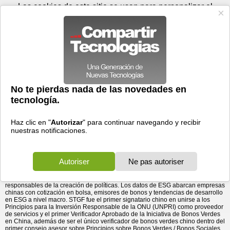
Sábado 08 de agosto - 17:56
Registrar
Conectar
Las cookies de este sitio se usan para personalizar el
contenido y los anuncios, para ofrecer funciones de medios
sociales y para analizar el tráfico. Además, compartimos
información sobre el uso que haga del sitio web con nuestros
partners de medios sociales, de publicidad y de análisis
web.
OK
Foros
Prensa
Videos
Tecnologias
>
Communicados de prensa
>
Software
Moody’s adquirirá una participación minoritaria en SynTao
> Moody’s adquirirá una participación minoritaria en
SynTao Green Finance
Green Finance
29/10/2019 - 16:04 por
Business Wire
Moody’s Corporation (NYSE:MCO) anunció hoy la
próxima adquisición de una participación minoritaria
en SynTao Green Finance (STGF), proveedor líder de
análisis y datos medioambientales, sociales y de
gobernanza (ESG) con oficinas y operaciones en China.
STGF provee datos y calificaciones de ESG, verificación de bonos verdes y
soluciones de financiamiento verde a instituciones financieras y corporaciones
en China. La empresa provee además liderazgo intelectual respecto a ESG a
responsables de la creación de políticas. Los datos de ESG abarcan empresas
chinas con cotización en bolsa, emisores de bonos y tendencias de desarrollo
en ESG a nivel macro. STGF fue el primer signatario chino en unirse a los
Principios para la Inversión Responsable de la ONU (UNPRI) como proveedor
de servicios y el primer Verificador Aprobado de la Iniciativa de Bonos Verdes
en China, además de ser el único verificador de bonos verdes chino dentro del
primer consejo asesor sobre Principios sobre Bonos Verdes / Bonos Sociales