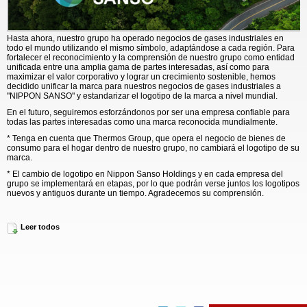
Hasta ahora, nuestro grupo ha operado negocios de gases industriales en
todo el mundo utilizando el mismo símbolo, adaptándose a cada región. Para
fortalecer el reconocimiento y la comprensión de nuestro grupo como entidad
unificada entre una amplia gama de partes interesadas, así como para
maximizar el valor corporativo y lograr un crecimiento sostenible, hemos
decidido unificar la marca para nuestros negocios de gases industriales a
"NIPPON SANSO" y estandarizar el logotipo de la marca a nivel mundial.
En el futuro, seguiremos esforzándonos por ser una empresa confiable para
todas las partes interesadas como una marca reconocida mundialmente.
* Tenga en cuenta que Thermos Group, que opera el negocio de bienes de
consumo para el hogar dentro de nuestro grupo, no cambiará el logotipo de su
marca.
* El cambio de logotipo en Nippon Sanso Holdings y en cada empresa del
grupo se implementará en etapas, por lo que podrán verse juntos los logotipos
nuevos y antiguos durante un tiempo. Agradecemos su comprensión.
El Nippon Sanso Holdings Group es el cuarto mayor proveedor mundial de
Leer todos
gases industriales, electrónicos y médicos, y opera en cuatro regiones
geográficas: Japón, EE. UU., Europa y Asia y Oceanía, abarcando más de 30
países y regiones. Además, la división Thermos suministra productos de la
marca THERMOS a más de 120 países de todo el mundo. Desde su fundación
como Nippon Sanso Ltd. en 1910, el grupo se ha comprometido a crear valor
social mediante soluciones de gas innovadoras que incrementan la
productividad industrial, mejoran el bienestar humano y contribuyen a un
futuro más sostenible. Con más de 19.000 empleados, juntos somos "Los