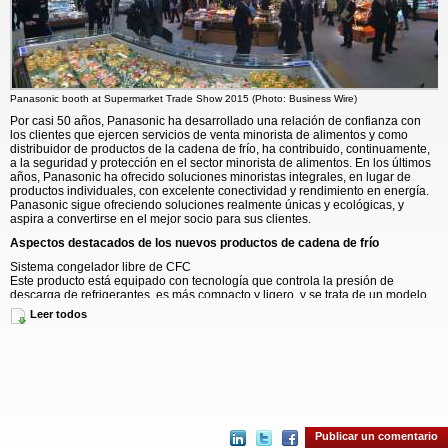
Panasonic booth at Supermarket Trade Show 2015 (Photo: Business Wire)
Por casi 50 años, Panasonic ha desarrollado una relación de confianza con
los clientes que ejercen servicios de venta minorista de alimentos y como
distribuidor de productos de la cadena de frío, ha contribuido, continuamente,
a la seguridad y protección en el sector minorista de alimentos. En los últimos
años, Panasonic ha ofrecido soluciones minoristas integrales, en lugar de
productos individuales, con excelente conectividad y rendimiento en energía.
Panasonic sigue ofreciendo soluciones realmente únicas y ecológicas, y
aspira a convertirse en el mejor socio para sus clientes.
Aspectos destacados de los nuevos productos de cadena de frío
Sistema congelador libre de CFC
Este producto está equipado con tecnología que controla la presión de
descarga de refrigerantes, es más compacto y ligero, y se trata de un modelo
construido pensando en la reducción de costos, a la vez que implica menores
Leer todos
limitaciones de construcción. Frente a una mayor demanda en el mercado,
también se han lanzado modelos de 2 caballos de fuerza, recomendados para
tiendas pequeñas, que llevan instaladas unidades de transmisión de alta
presión (con el mismo control de descarga de presión que los modelos
actuales) para congeladores y refrigeradores.
Vitrinas condensadoras para supermercados “Serie EV”
Un “Nuevo sistema de control de temperatura”, menos vulnerable a los
cambios atmosféricos, mantiene los alimentos a una temperatura nivelada.
Publicar un comentario
Esto permite manejar la calidad de los alimentos al mantener temperaturas