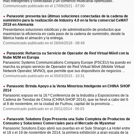
más inteligentes y conectadas y un comercio multicanal optimizado..
Communicado publicado en el 17/09/2021 - 07:00
Panasonic presenta las últimas soluciones conectadas de la cadena de
suministro para la realización de Industry 4.0 en la feria comercial CeMAT
2018 en Alemania
Presentamos soluciones robóticas y de administración de productos que
maximizan la eficiencia en cada paso de la cadena de suministro, desde la
fábrica hasta el almacén y la entrega.
Communicado publicado en el 26/04/2018 - 08:49
Panasonic Refuerza su Servicio de Operador de Red Virtual Móvil con la
Nube M2M en Europa
Panasonic Systems Communications Company Europe (PSCEU) ha puesto en
marcha su propio servicio de Operador de Red Virtual Móvil (Mobile Virtual
Network Operator, MVNO), que permite que sus dispositivos de negocios ...
Communicado publicado en el 05/03/2015 - 10:31
Panasonic Brinda Apoyo a la Venta Minorista Inteligente en CHINA SHOP
2014
Panasonic expuso en la 16.ª Conferencia de la Industria y Exposiciones de la
Cadena de Tiendas de China (CHINA SHOP 2014), que se llevó a cabo del 6
al 8 de noviembre, en la ciudad de Fuzhou, capital de la provincia ...
Communicado publicado en el 20/11/2014 - 06:03
Panasonic Solutions Expo Presenta una Suite Completa de Productos de
Consumo y Soluciones Comerciales para el Mercado de Myanmar
Panasonic Solutions Expo abrió sus puertas en el Sule Shangri-La Hotel entre
el 18 y el 19 de noviembre de 2014; la primera exhibición a gran escala de la