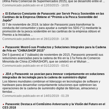
(49na Feria Comercial de Supermercados 2015), que se desarrolló entre el ...
Communicado publicado en el 12/03/2015 - 18:05
El Esfuerzo Constante de Panasonic por Servir Pesca Sostenible en las
Cantinas de la Empresa Obtiene el “Premio a la Pesca Sostenible del
Japón”
El 7 de noviembre de 2019, la labor de Panasonic para transformar la
conducta del consumidor y para ayudar a cumplir los SDG (*1) mediante la
promoción de la pesca sostenible en las cantinas de la empresa obtuvo el
Premio a la Iniciativa ...
Communicado publicado en el 28/11/2019 - 14:36
Panasonic Mostró sus Productos y Soluciones Integrales para la Cadena
de Frío en "CHINASHOP 2015"
Del 5 (jueves) al 7 (sábado) de noviembre de 2015, Panasonic presentó sus
soluciones avanzadas para la cadena de frío en la 17a Feria de Comercio
Minorista de China (CHINASHOP), que se celebró en el Wuhan ...
Communicado publicado en el 01/12/2015 - 03:41
JDA y Panasonic se asocian para innovar conjuntamente en soluciones
integradas de tecnología para la cadena de suministro digital
Los líderes mundiales combinan el liderazgo en tecnologías de software y
hardware para desarrollar conjuntamente soluciones que optimicen las
operaciones de la cadena de suministro digital de fábricas, almacenes y
tiendas ...
Communicado publicado en el 14/01/2019 - 01:29
Panasonic Destaca el Centésimo Aniversario y la Visión del Futuro en el
CES 2018