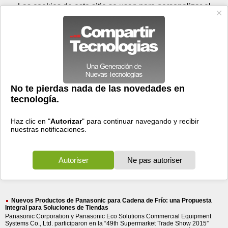
Viernes 07 de agosto - 19:42
Registrar
Conectar
Las cookies de este sitio se usan para personalizar el
contenido y los anuncios, para ofrecer funciones de medios
sociales y para analizar el tráfico. Además, compartimos
información sobre el uso que haga del sitio web con nuestros
partners de medios sociales, de publicidad y de análisis
web.
OK
Foros
Prensa
Videos
Tecnologias
>
Buscar
> panasonic para cadena
panasonic
para
cadena
23 resultados
Ordenar por fecha
-
Ordenar por pertinencia
Todos
Prensa
(23)
(23)
Nuevos Productos de Panasonic para Cadena de Frío: una Propuesta
Integral para Soluciones de Tiendas
Panasonic Corporation y Panasonic Eco Solutions Commercial Equipment
Systems Co., Ltd. participaron en la “49th Supermarket Trade Show 2015”