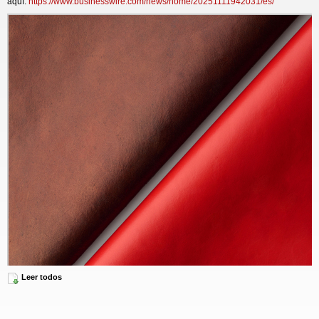
aquí:
https://www.businesswire.com/news/home/20251111942031/es/
Leer todos
Qorium is successfully producing sustainable real leather
Se prevé que el mercado del cuero cultivado crezca rápidamente a medida
que aumente la demanda de cuero auténtico de alta calidad y consistente. La
tecnología de Qorium produce un hermoso cuero auténtico y uniforme a partir