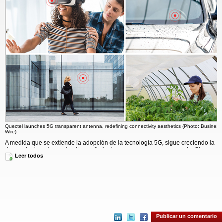
Quectel launches 5G transparent antenna, redefining connectivity aesthetics (Photo: Business
Wire)
A medida que se extiende la adopción de la tecnología 5G, sigue creciendo la
demanda de antenas de alto rendimiento y que ocupen poco espacio. Sin
Leer todos
embargo, la creciente complejidad de los diseños de antenas suele entrar en
conflicto con la necesidad de soluciones discretas, integradas y visualmente
poco llamativas. La YFCX001WWAH aprovecha la ciencia de materiales
avanzada y las técnicas de microfabricación para ofrecer una alta eficiencia de
señal en una forma casi invisible. Gracias a su fabricación a escala
nanométrica, garantiza una transmisión precisa de la señal manteniendo una
transparencia superior al 85%, lo que permite una integración perfecta en
vidrio, plástico y materiales compuestos. Su diseño ultrafino, de solo 0,123 mm
de grosor (aproximadamente el grosor de una hoja A4), la hace ideal para
Publicar un comentario
aplicaciones con limitaciones de espacio y elimina la necesidad de antenas