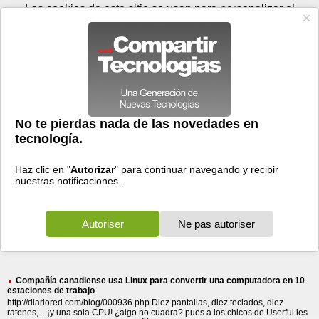
Domingo 09 de agosto - 13:00
Registrar
Conectar
Las cookies de este sitio se usan para personalizar el
contenido y los anuncios, para ofrecer funciones de medios
sociales y para analizar el tráfico. Además, compartimos
información sobre el uso que haga del sitio web con nuestros
partners de medios sociales, de publicidad y de análisis
web.
OK
Foros
Prensa
Videos
Tecnologias
>
Buscar
> dos premios
dos
premios
676 resultados
Ordenar por fecha
-
Ordenar por pertinencia
Todos
Prensa
Foros
(676)
(673)
(3)
Compañía canadiense usa Linux para convertir una computadora en 10
estaciones de trabajo
http://diariored.com/blog/000936.php Diez pantallas, diez teclados, diez
ratones,... ¡y una sola CPU! ¿algo no cuadra? pues a los chicos de Userful les