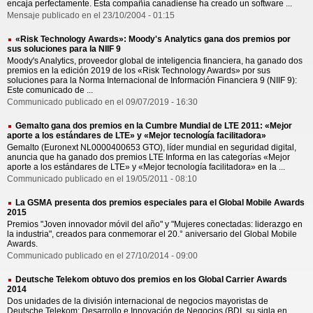
encaja perfectamente. Esta compañía canadiense ha creado un software ...
Mensaje publicado en el 23/10/2004 - 01:15
«Risk Technology Awards»: Moody's Analytics gana dos premios por
sus soluciones para la NIIF 9
Moody's Analytics, proveedor global de inteligencia financiera, ha ganado dos
premios en la edición 2019 de los «Risk Technology Awards» por sus
soluciones para la Norma Internacional de Información Financiera 9 (NIIF 9):
Este comunicado de ...
Communicado publicado en el 09/07/2019 - 16:30
Gemalto gana dos premios en la Cumbre Mundial de LTE 2011: «Mejor
aporte a los estándares de LTE» y «Mejor tecnología facilitadora»
Gemalto (Euronext NL0000400653 GTO), líder mundial en seguridad digital,
anuncia que ha ganado dos premios LTE Informa en las categorías «Mejor
aporte a los estándares de LTE» y «Mejor tecnología facilitadora» en la ...
Communicado publicado en el 19/05/2011 - 08:10
La GSMA presenta dos premios especiales para el Global Mobile Awards
2015
Premios "Joven innovador móvil del año" y "Mujeres conectadas: liderazgo en
la industria", creados para conmemorar el 20.° aniversario del Global Mobile
Awards.
Communicado publicado en el 27/10/2014 - 09:00
Deutsche Telekom obtuvo dos premios en los Global Carrier Awards
2014
Dos unidades de la división internacional de negocios mayoristas de
Deutsche Telekom: Desarrollo e Innovación de Negocios (BDI, su sigla en