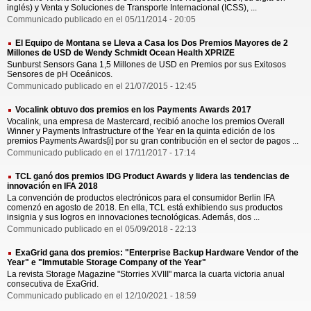
inglés) y Venta y Soluciones de Transporte Internacional (ICSS), ...
Communicado publicado en el 05/11/2014 - 20:05
El Equipo de Montana se Lleva a Casa los Dos Premios Mayores de 2
Millones de USD de Wendy Schmidt Ocean Health XPRIZE
Sunburst Sensors Gana 1,5 Millones de USD en Premios por sus Exitosos
Sensores de pH Oceánicos.
Communicado publicado en el 21/07/2015 - 12:45
Vocalink obtuvo dos premios en los Payments Awards 2017
Vocalink, una empresa de Mastercard, recibió anoche los premios Overall
Winner y Payments Infrastructure of the Year en la quinta edición de los
premios Payments Awards[i] por su gran contribución en el sector de pagos ...
Communicado publicado en el 17/11/2017 - 17:14
TCL ganó dos premios IDG Product Awards y lidera las tendencias de
innovación en IFA 2018
La convención de productos electrónicos para el consumidor Berlin IFA
comenzó en agosto de 2018. En ella, TCL está exhibiendo sus productos
insignia y sus logros en innovaciones tecnológicas. Además, dos ...
Communicado publicado en el 05/09/2018 - 22:13
ExaGrid gana dos premios: "Enterprise Backup Hardware Vendor of the
Year" e "Immutable Storage Company of the Year"
La revista Storage Magazine "Storries XVIII" marca la cuarta victoria anual
consecutiva de ExaGrid.
Communicado publicado en el 12/10/2021 - 18:59