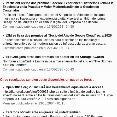
Perficient recibe dos premios Sitecore Experience: Distinción Global a la
Excelencia en la Práctica y Mejor Modernización de la Gestión de
Contenidos
Perficient ofrecerá tres ponencias en el Simposio de Sitecore en las que
mostrará su trayectoria en experiencia digital y será el anfitrión del primer
Desayuno de Mujeres en el ámbito digital del Simposio de Sitecore.
Communicado publicado en el 16/10/2024 - 14:30
LTM se lleva dos premios al “Socio del Año de Google Cloud” para 2026
En reconocimiento a sus soluciones para el sector de los medios y el
entretenimiento y por la modernización de infraestructuras a gran escala.
Communicado publicado en el 22/04/2026 - 14:17
ExaGrid gana otros dos premios del sector en los Storage Awards
Nombran a ExaGrid la Empresa de almacenamiento del año en "The Storries
XXII" en Londres.
Communicado publicado en el 12/06/2025 - 00:43
Otros resultados también están disponibles en nuestros foros :
OpenOffice.org 2.0 incluirá una herramienta equivalente a Access
http://diariored.com/blog/000933.php La suite ofimática de código fuente
abierto no se duerme en los laureles después del éxito de su versión 1.1, y ya
prepara la futura versión 2.0 . Estos son algunos de ...
Mensaje publicado en el 23/10/2004 - 01:15
Estamos oficialmente en guerra; sí, usted también
Ashcroft y la guerra a la piratería, Farré y la cárcel para el P2P Estamos