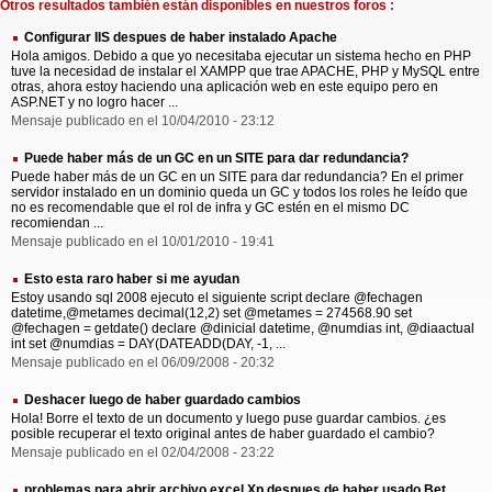
Otros resultados también están disponibles en nuestros foros :
Configurar IIS despues de haber instalado Apache
Hola amigos. Debido a que yo necesitaba ejecutar un sistema hecho en PHP
tuve la necesidad de instalar el XAMPP que trae APACHE, PHP y MySQL entre
otras, ahora estoy haciendo una aplicación web en este equipo pero en
ASP.NET y no logro hacer ...
Mensaje publicado en el 10/04/2010 - 23:12
Puede haber más de un GC en un SITE para dar redundancia?
Puede haber más de un GC en un SITE para dar redundancia? En el primer
servidor instalado en un dominio queda un GC y todos los roles he leído que
no es recomendable que el rol de infra y GC estén en el mismo DC
recomiendan ...
Mensaje publicado en el 10/01/2010 - 19:41
Esto esta raro haber si me ayudan
Estoy usando sql 2008 ejecuto el siguiente script declare @fechagen
datetime,@metames decimal(12,2) set @metames = 274568.90 set
@fechagen = getdate() declare @dinicial datetime, @numdias int, @diaactual
int set @numdias = DAY(DATEADD(DAY, -1, ...
Mensaje publicado en el 06/09/2008 - 20:32
Deshacer luego de haber guardado cambios
Hola! Borre el texto de un documento y luego puse guardar cambios. ¿es
posible recuperar el texto original antes de haber guardado el cambio?
Mensaje publicado en el 02/04/2008 - 23:22
problemas para abrir archivo excel Xp despues de haber usado Bet.