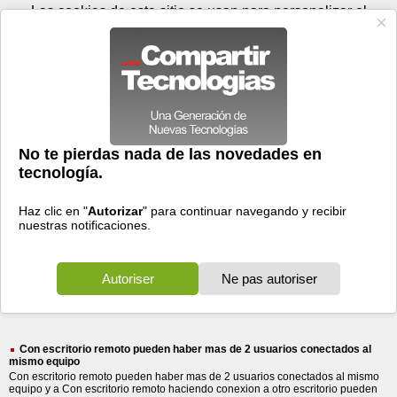
Sábado 08 de agosto - 18:20
Registrar
Conectar
Las cookies de este sitio se usan para personalizar el
contenido y los anuncios, para ofrecer funciones de medios
sociales y para analizar el tráfico. Además, compartimos
información sobre el uso que haga del sitio web con nuestros
partners de medios sociales, de publicidad y de análisis
web.
OK
Foros
Prensa
Videos
Tecnologias
>
Buscar
> haber
haber
7178 resultados
Ordenar por fecha
-
Ordenar por pertinencia
Todos
Prensa
Foros
Videos
(7178)
(1321)
(5856)
(1)
Con escritorio remoto pueden haber mas de 2 usuarios conectados al
mismo equipo
Con escritorio remoto pueden haber mas de 2 usuarios conectados al mismo
equipo y a Con escritorio remoto haciendo conexion a otro escritorio pueden