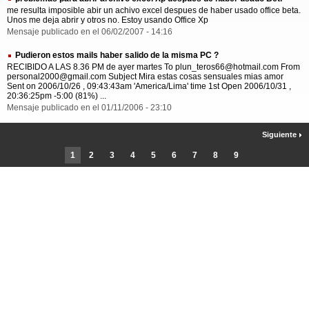
me resulta imposible abir un achivo excel despues de haber usado office beta.
Unos me deja abrir y otros no. Estoy usando Office Xp
Mensaje publicado en el 06/02/2007 - 14:16
Pudieron estos mails haber salido de la misma PC ?
RECIBIDO A LAS 8.36 PM de ayer martes To plun_teros66@hotmail.com From
personal2000@gmail.com Subject Mira estas cosas sensuales mias amor
Sent on 2006/10/26 , 09:43:43am 'America/Lima' time 1st Open 2006/10/31 ,
20:36:25pm -5:00 (81%) ...
Mensaje publicado en el 01/11/2006 - 23:10
Siguiente
1
2
3
4
5
6
7
8
9