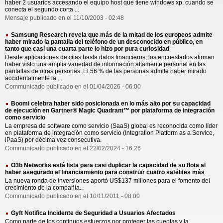
haber 2 usuarios accesando el equipo host que tiene windows xp, cuando se
conecta el segundo corta ...
Mensaje publicado en el 11/10/2003 - 02:48
Samsung Research revela que más de la mitad de los europeos admite
haber mirado la pantalla del teléfono de un desconocido en público, en
tanto que casi una cuarta parte lo hizo por pura curiosidad
Desde aplicaciones de citas hasta datos financieros, los encuestados afirman
haber visto una amplia variedad de información altamente personal en las
pantallas de otras personas. El 56 % de las personas admite haber mirado
accidentalmente la ...
Communicado publicado en el 01/04/2026 - 06:00
Boomi celebra haber sido posicionada en lo más alto por su capacidad
de ejecución en Gartner® Magic Quadrant™ por plataforma de integración
como servicio
La empresa de software como servicio (SaaS) global es reconocida como líder
en plataforma de integración como servicio (Integration Platform as a Service,
iPaaS) por décima vez consecutiva.
Communicado publicado en el 22/02/2024 - 16:26
O3b Networks está lista para casi duplicar la capacidad de su flota al
haber asegurado el financiamiento para construir cuatro satélites más
La nueva ronda de inversiones aportó US$137 millones para el fomento del
crecimiento de la compañía..
Communicado publicado en el 10/11/2011 - 08:00
Gyft Notifica Incidente de Seguridad a Usuarios Afectados
Como parte de los continuos esfuerzos por proteger las cuentas y la