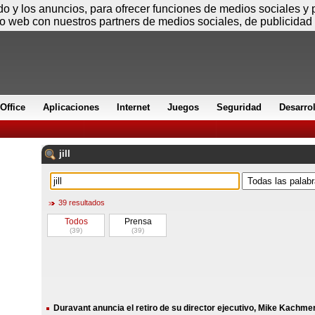
Sábado
ido y los anuncios, para ofrecer funciones de medios sociales y
io web con nuestros partners de medios sociales, de publicidad 
Office
Aplicaciones
Internet
Juegos
Seguridad
Desarro
jill
39 resultados
Todos
Prensa
(39)
(39)
Duravant anuncia el retiro de su director ejecutivo, Mike Kachme