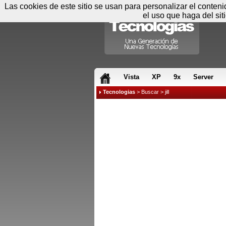
Las cookies de este sitio se usan para personalizar el conten
el uso que haga del sit
RSS & JS
Vista
XP
9x
Server
Tecnologias
>
Buscar
> jill