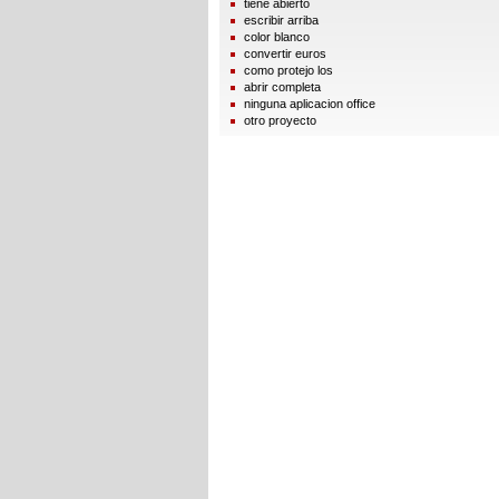
tiene abierto
escribir arriba
color blanco
convertir euros
como protejo los
abrir completa
ninguna aplicacion office
otro proyecto