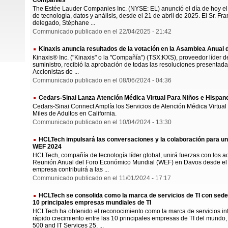
The Estée Lauder Companies Inc. (NYSE: EL) anunció el día de hoy e
de tecnología, datos y análisis, desde el 21 de abril de 2025. El Sr. F
delegado, Stéphane ...
Communicado publicado en el 22/04/2025 - 21:42
Kinaxis anuncia resultados de la votación en la Asamblea Anual 
Kinaxis® Inc. ("Kinaxis" o la "Compañía") (TSX:KXS), proveedor líder 
suministro, recibió la aprobación de todas las resoluciones presentad
Accionistas de ...
Communicado publicado en el 08/06/2024 - 04:36
Cedars-Sinai Lanza Atención Médica Virtual Para Niños e Hispan
Cedars-Sinai Connect Amplía los Servicios de Atención Médica Virtual T
Miles de Adultos en California.
Communicado publicado en el 10/04/2024 - 13:30
HCLTech impulsará las conversaciones y la colaboración para un f
WEF 2024
HCLTech, compañía de tecnología líder global, unirá fuerzas con los a
Reunión Anual del Foro Económico Mundial (WEF) en Davos desde el 
empresa contribuirá a las ...
Communicado publicado en el 11/01/2024 - 17:17
HCLTech se consolida como la marca de servicios de TI con sede 
10 principales empresas mundiales de TI
HCLTech ha obtenido el reconocimiento como la marca de servicios in
rápido crecimiento entre las 10 principales empresas de TI del mundo
500 and IT Services 25. ...