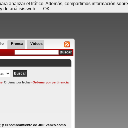
 08 de agosto - 14:38
Registrar
Conectar
 para analizar el tráfico. Además, compartimos información sobre
y de análisis web.
OK
llo
Prensa
Videos
Ordenar por fecha
-
Ordenar por pertinencia
r, y el nombramiento de Jill Evanko como