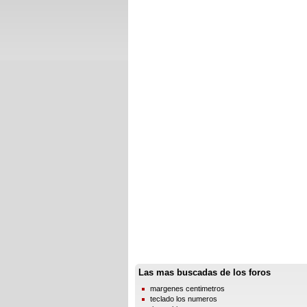
Las mas buscadas de los foros
margenes centimetros
teclado los numeros