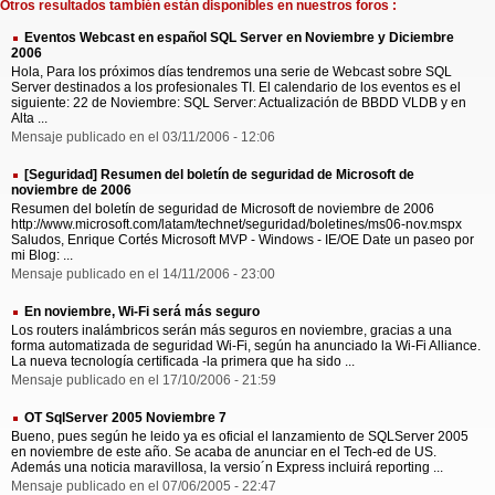
Otros resultados también están disponibles en nuestros foros :
Eventos Webcast en español SQL Server en Noviembre y Diciembre
2006
Hola, Para los próximos días tendremos una serie de Webcast sobre SQL
Server destinados a los profesionales TI. El calendario de los eventos es el
siguiente: 22 de Noviembre: SQL Server: Actualización de BBDD VLDB y en
Alta ...
Mensaje publicado en el 03/11/2006 - 12:06
[Seguridad] Resumen del boletín de seguridad de Microsoft de
noviembre de 2006
Resumen del boletín de seguridad de Microsoft de noviembre de 2006
http://www.microsoft.com/latam/technet/seguridad/boletines/ms06-nov.mspx
Saludos, Enrique Cortés Microsoft MVP - Windows - IE/OE Date un paseo por
mi Blog: ...
Mensaje publicado en el 14/11/2006 - 23:00
En noviembre, Wi-Fi será más seguro
Los routers inalámbricos serán más seguros en noviembre, gracias a una
forma automatizada de seguridad Wi-Fi, según ha anunciado la Wi-Fi Alliance.
La nueva tecnología certificada -la primera que ha sido ...
Mensaje publicado en el 17/10/2006 - 21:59
OT SqlServer 2005 Noviembre 7
Bueno, pues según he leido ya es oficial el lanzamiento de SQLServer 2005
en noviembre de este año. Se acaba de anunciar en el Tech-ed de US.
Además una noticia maravillosa, la versio´n Express incluirá reporting ...
Mensaje publicado en el 07/06/2005 - 22:47