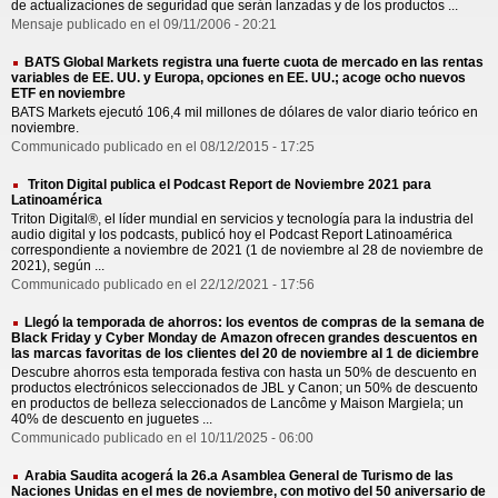
de actualizaciones de seguridad que serán lanzadas y de los productos ...
Mensaje publicado en el 09/11/2006 - 20:21
BATS Global Markets registra una fuerte cuota de mercado en las rentas
variables de EE. UU. y Europa, opciones en EE. UU.; acoge ocho nuevos
ETF en noviembre
BATS Markets ejecutó 106,4 mil millones de dólares de valor diario teórico en
noviembre.
Communicado publicado en el 08/12/2015 - 17:25
Triton Digital publica el Podcast Report de Noviembre 2021 para
Latinoamérica
Triton Digital®, el líder mundial en servicios y tecnología para la industria del
audio digital y los podcasts, publicó hoy el Podcast Report Latinoamérica
correspondiente a noviembre de 2021 (1 de noviembre al 28 de noviembre de
2021), según ...
Communicado publicado en el 22/12/2021 - 17:56
Llegó la temporada de ahorros: los eventos de compras de la semana de
Black Friday y Cyber Monday de Amazon ofrecen grandes descuentos en
las marcas favoritas de los clientes del 20 de noviembre al 1 de diciembre
Descubre ahorros esta temporada festiva con hasta un 50% de descuento en
productos electrónicos seleccionados de JBL y Canon; un 50% de descuento
en productos de belleza seleccionados de Lancôme y Maison Margiela; un
40% de descuento en juguetes ...
Communicado publicado en el 10/11/2025 - 06:00
Arabia Saudita acogerá la 26.a Asamblea General de Turismo de las
Naciones Unidas en el mes de noviembre, con motivo del 50 aniversario de