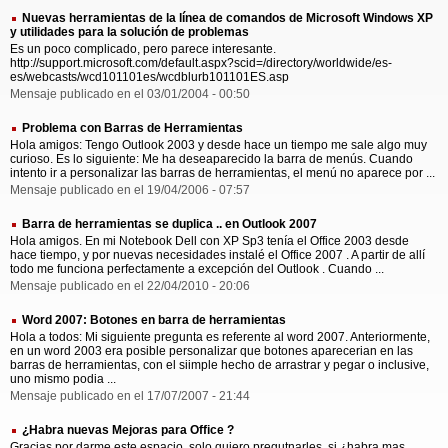
Nuevas herramientas de la línea de comandos de Microsoft Windows XP
y utilidades para la solución de problemas
Es un poco complicado, pero parece interesante.
http://support.microsoft.com/default.aspx?scid=/directory/worldwide/es-
es/webcasts/wcd101101es/wcdblurb101101ES.asp
Mensaje publicado en el 03/01/2004 - 00:50
Problema con Barras de Herramientas
Hola amigos: Tengo Outlook 2003 y desde hace un tiempo me sale algo muy
curioso. Es lo siguiente: Me ha deseaparecido la barra de menús. Cuando
intento ir a personalizar las barras de herramientas, el menú no aparece por ...
Mensaje publicado en el 19/04/2006 - 07:57
Barra de herramientas se duplica .. en Outlook 2007
Hola amigos. En mi Notebook Dell con XP Sp3 tenía el Office 2003 desde
hace tiempo, y por nuevas necesidades instalé el Office 2007 . A partir de allí
todo me funciona perfectamente a excepción del Outlook . Cuando ...
Mensaje publicado en el 22/04/2010 - 20:06
Word 2007: Botones en barra de herramientas
Hola a todos: Mi siguiente pregunta es referente al word 2007. Anteriormente,
en un word 2003 era posible personalizar que botones aparecerian en las
barras de herramientas, con el siimple hecho de arrastrar y pegar o inclusive,
uno mismo podia ...
Mensaje publicado en el 17/07/2007 - 21:44
¿Habra nuevas Mejoras para Office ?
Gracias por darme este espacio, solo quiero pregutnarles, si ¿habra mas