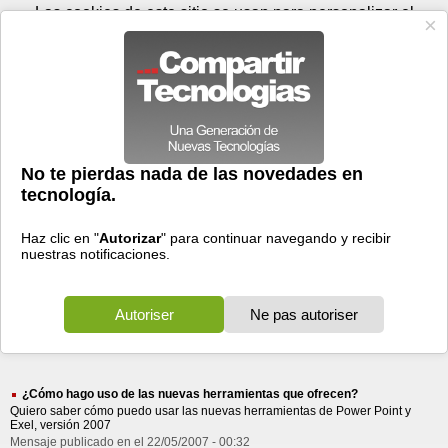
Jueves 06 de agosto - 18:04
Registrar
Conectar
Las cookies de este sitio se usan para personalizar el
contenido y los anuncios, para ofrecer funciones de medios
sociales y para analizar el tráfico. Además, compartimos
información sobre el uso que haga del sitio web con nuestros
partners de medios sociales, de publicidad y de análisis
web.
OK
Foros
Prensa
Videos
Tecnologias
>
Buscar
> nuevas herramientas
nuevas
herramientas
1738 resultados
Ordenar por fecha
-
Ordenar por pertinencia
Todos
Prensa
Foros
Videos
(1738)
(1635)
(102)
(1)
¿Cómo hago uso de las nuevas herramientas que ofrecen?
Quiero saber cómo puedo usar las nuevas herramientas de Power Point y
Exel, versión 2007
Mensaje publicado en el 22/05/2007 - 00:32