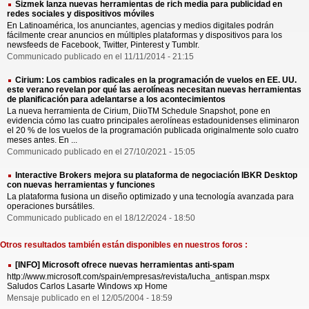
Sizmek lanza nuevas herramientas de rich media para publicidad en
redes sociales y dispositivos móviles
En Latinoamérica, los anunciantes, agencias y medios digitales podrán
fácilmente crear anuncios en múltiples plataformas y dispositivos para los
newsfeeds de Facebook, Twitter, Pinterest y Tumblr.
Communicado publicado en el 11/11/2014 - 21:15
Cirium: Los cambios radicales en la programación de vuelos en EE. UU.
este verano revelan por qué las aerolíneas necesitan nuevas herramientas
de planificación para adelantarse a los acontecimientos
La nueva herramienta de Cirium, DiioTM Schedule Snapshot, pone en
evidencia cómo las cuatro principales aerolíneas estadounidenses eliminaron
el 20 % de los vuelos de la programación publicada originalmente solo cuatro
meses antes. En ...
Communicado publicado en el 27/10/2021 - 15:05
Interactive Brokers mejora su plataforma de negociación IBKR Desktop
con nuevas herramientas y funciones
La plataforma fusiona un diseño optimizado y una tecnología avanzada para
operaciones bursátiles.
Communicado publicado en el 18/12/2024 - 18:50
Otros resultados también están disponibles en nuestros foros :
[INFO] Microsoft ofrece nuevas herramientas anti-spam
http://www.microsoft.com/spain/empresas/revista/lucha_antispan.mspx
Saludos Carlos Lasarte Windows xp Home
Mensaje publicado en el 12/05/2004 - 18:59