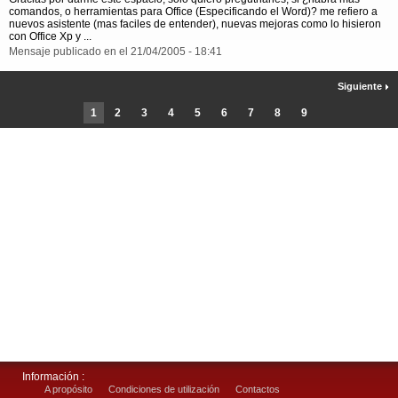
comandos, o herramientas para Office (Especificando el Word)? me refiero a
nuevos asistente (mas faciles de entender), nuevas mejoras como lo hisieron
con Office Xp y ...
Mensaje publicado en el 21/04/2005 - 18:41
Siguiente
1
2
3
4
5
6
7
8
9
Información :
A propósito
Condiciones de utilización
Contactos