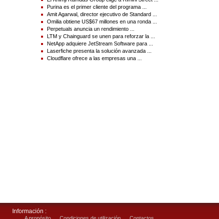
Contacts :
Purina es el primer cliente del programa ...
Amit Agarwal, director ejecutivo de Standard ...
Sizmek
Omilia obtiene US$67 millones en una ronda ...
Evelyn Ferro, +1 917-208-6128
Perpetuals anuncia un rendimiento ...
evelyn.ferro@sizmek.com
LTM y Chainguard se unen para reforzar la ...
NetApp adquiere JetStream Software para ...
Laserfiche presenta la solución avanzada ...
Source(s) : Sizmek
Cloudflare ofrece a las empresas una ...
Información :
A propósito
Condiciones de utilización
Contactos