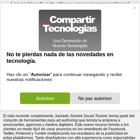
Viernes 07 de agosto - 11:41
Registrar
Conectar
Las cookies de este sitio se usan para personalizar el
contenido y los anuncios, para ofrecer funciones de medios
sociales y para analizar el tráfico. Además, compartimos
información sobre el uso que haga del sitio web con nuestros
partners de medios sociales, de publicidad y de análisis
web.
OK
Foros
Prensa
Videos
Tecnologias
>
Communicados de prensa
>
Software
Sizmek lanza nuevas herramientas de rich media para
> Sizmek lanza nuevas herramientas de rich media
para publicidad en redes ...
publicidad en redes sociales y dispositivos móviles
11/11/2014 - 21:15 por
Business Wire
En Latinoamérica, los anunciantes, agencias y
medios digitales podrán fácilmente crear anuncios
en múltiples plataformas y dispositivos para los
newsfeeds de Facebook, Twitter, Pinterest y Tumblr.
Sizmek (NASDAQ:SZMK), la empresa líder en plataformas de gestión
publicitaria a nivel mundial, anunció el lanzamiento de un nuevo grupo de
herramientas para la creación y distribución de anuncios
rich media
en las
principales plataformas de redes sociales en todos los dispositivos móviles.
El más reciente complemento, llamado
Sizmek Social Toolset,
forma parte del
conjunto de herramientas para
ad authoring
que brinda la empresa a
anunciantes, agencias y medios digitales. Este nuevo recurso brinda a los
clientes un modo fácil de crear anuncios en los
newsfeeds
de Facebook,
Twitter, Pinterest y Tumblr multiplicando los resultados de la publicidad en
estas plataformas. Tanto diseñadores con alta experiencia como especialistas