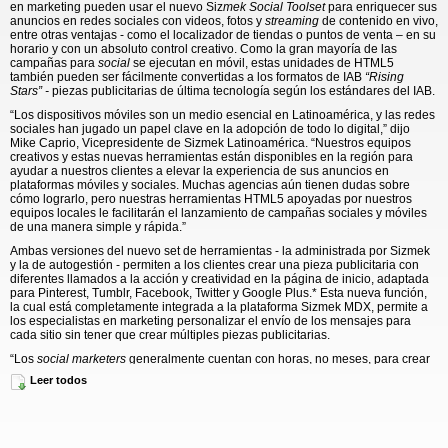
en marketing pueden usar el nuevo Siz
mek Social Toolset
para enriquecer sus
anuncios en redes sociales con videos, fotos y
streaming
de contenido en vivo,
entre otras ventajas - como el localizador de tiendas o puntos de venta – en su
horario y con un absoluto control creativo. Como la gran mayoría de las
campañas para
social
se ejecutan en móvil, estas unidades de HTML5
también pueden ser fácilmente convertidas a los formatos de IAB
“Rising
Stars” -
piezas publicitarias de última tecnología según los estándares del IAB.
“Los dispositivos móviles son un medio esencial en Latinoamérica, y las redes
sociales han jugado un papel clave en la adopción de todo lo digital,” dijo
Mike Caprio, Vicepresidente de Sizmek Latinoamérica. “Nuestros equipos
creativos y estas nuevas herramientas están disponibles en la región para
ayudar a nuestros clientes a elevar la experiencia de sus anuncios en
plataformas móviles y sociales. Muchas agencias aún tienen dudas sobre
cómo lograrlo, pero nuestras herramientas HTML5 apoyadas por nuestros
equipos locales le facilitarán el lanzamiento de campañas sociales y móviles
de una manera simple y rápida.”
Ambas versiones del nuevo set de herramientas - la administrada por Sizmek
y la de autogestión - permiten a los clientes crear una pieza publicitaria con
diferentes llamados a la acción
y creatividad
en la página de inicio, adaptada
para Pinterest, Tumblr, Facebook, Twitter y Google Plus.* Esta nueva función,
la cual está completamente integrada a la plataforma Sizmek MDX, permite a
los especialistas en marketing personalizar el envío de los mensajes para
cada sitio sin tener que crear múltiples piezas publicitarias.
“Los
social marketers
generalmente cuentan con horas, no meses, para crear
una campaña”, comentó A. J. Vernet, Vicepresidente Global de
Social
en
Leer todos
Sizmek. “Nuestra compañía tiene el compromiso de brindarle a las marcas la
capacidad de enviar sus mensajes al mercado de manera rápida a través de
todos los canales claves en
social
y
mobile
. El nuevo conjunto de
herramientas pone el poder en las manos de nuestros clientes, reduciendo así
los costos y el tiempo que lleva crear y lanzar un anuncio.”