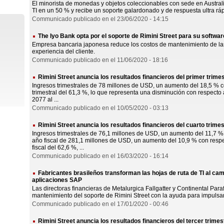
El minorista de monedas y objetos coleccionables con sede en Austral
TI en un 50 % y recibe un soporte galardonado y de respuesta ultra rá
Communicado publicado en el 23/06/2020 - 14:15
The Iyo Bank opta por el soporte de Rimini Street para su softwa
Empresa bancaria japonesa reduce los costos de mantenimiento de las 
experiencia del cliente.
Communicado publicado en el 11/06/2020 - 18:16
Rimini Street anuncia los resultados financieros del primer trimes
Ingresos trimestrales de 78 millones de USD, un aumento del 18,5 % c
trimestral del 61,3 %, lo que representa una disminución con respecto a
2077 al ...
Communicado publicado en el 10/05/2020 - 03:13
Rimini Street anuncia los resultados financieros del cuarto trimest
Ingresos trimestrales de 76,1 millones de USD, un aumento del 11,7 % 
año fiscal de 281,1 millones de USD, un aumento del 10,9 % con respe
fiscal del 62,6 %, ...
Communicado publicado en el 16/03/2020 - 16:14
Fabricantes brasileños transforman las hojas de ruta de TI al cam
aplicaciones SAP
Las directoras financieras de Metalurgica Fallgatter y Continental Para
mantenimiento del soporte de Rimini Street con la ayuda para impulsa
Communicado publicado en el 17/01/2020 - 00:46
Rimini Street anuncia los resultados financieros del tercer trimes