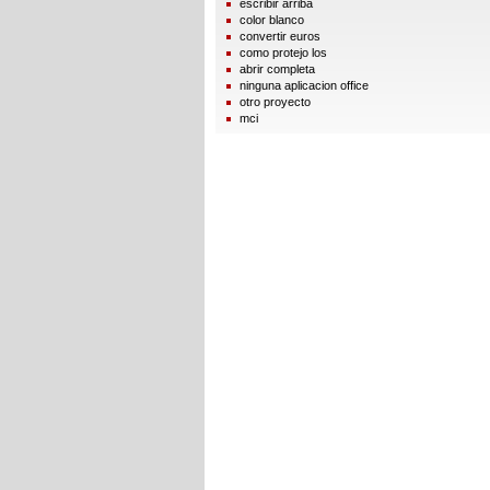
escribir arriba
color blanco
convertir euros
como protejo los
abrir completa
ninguna aplicacion office
otro proyecto
mci