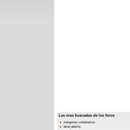
Las mas buscadas de los foros
margenes centimetros
tiene abierto