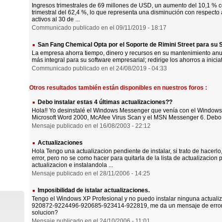
Ingresos trimestrales de 69 millones de USD, un aumento del 10,1 % c
trimestral del 62,4 %, lo que representa una disminución con respecto 
activos al 30 de ...
Communicado publicado en el 09/11/2019 - 18:17
San Fang Chemical Opta por el Soporte de Rimini Street para su
La empresa ahorra tiempo, dinero y recursos en su mantenimiento anual
más integral para su software empresarial; redirige los ahorros a inici
Communicado publicado en el 24/08/2019 - 04:33
Otros resultados también están disponibles en nuestros foros :
Debo instalar estas 4 últimas actualizaciones??
Hola!! Yo desinstalé el Windows Messenger que venía con el Windows 
Microsoft Word 2000, McAfee Virus Scan y el MSN Messenger 6. Debo de 
Mensaje publicado en el 16/08/2003 - 22:12
Actualizaciones
Hola Tengo una actualizacion pendiente de instalar, si trato de hacerl
error, pero no se como hacer para quitarla de la lista de actualizacion 
actualizacion e instalandola ...
Mensaje publicado en el 28/11/2006 - 14:25
Imposibilidad de istalar actualizaciones.
Tengo el Windows XP Profesional y no puedo instalar ninguna actuali
920872-9224496-920685-923414-922819, me da un mensaje de error p
solucion?
Mensaje publicado en el 24/10/2006 - 11:01