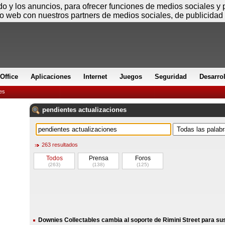
Viernes
ido y los anuncios, para ofrecer funciones de medios sociales y
io web con nuestros partners de medios sociales, de publicidad 
Office
Aplicaciones
Internet
Juegos
Seguridad
Desarro
es
pendientes
actualizaciones
263 resultados
Todos
Prensa
Foros
(263)
(138)
(125)
Downies Collectables cambia al soporte de Rimini Street para su