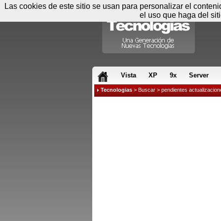
Las cookies de este sitio se usan para personalizar el conten
el uso que haga del sit
RSS & JS
Vista
XP
9x
Server
Tecnologias
>
Buscar
> pendientes actualizacion