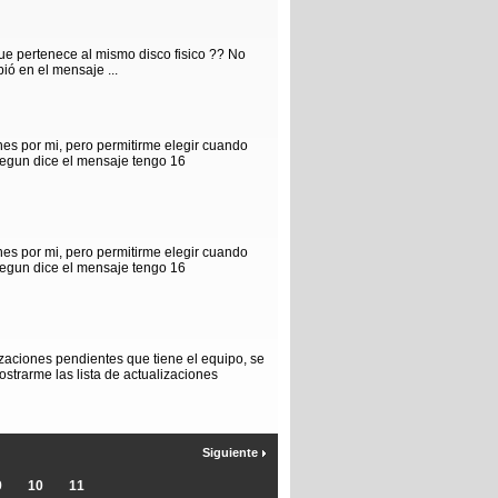
que pertenece al mismo disco fisico ?? No
ió en el mensaje ...
nes por mi, pero permitirme elegir cuando
 Segun dice el mensaje tengo 16
nes por mi, pero permitirme elegir cuando
 Segun dice el mensaje tengo 16
izaciones pendientes que tiene el equipo, se
strarme las lista de actualizaciones
Siguiente
9
10
11