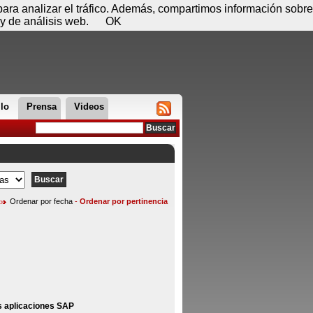
 07 de agosto - 08:34
Registrar
Conectar
 para analizar el tráfico. Además, compartimos información sobre
y de análisis web.
OK
llo
Prensa
Videos
Ordenar por fecha
-
Ordenar por pertinencia
s aplicaciones SAP