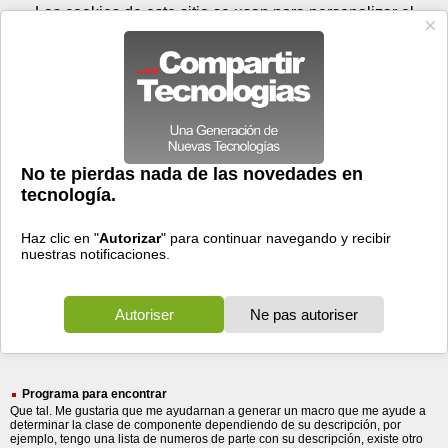
Jueves 06 de agosto - 18:02
Registrar
Conectar
Las cookies de este sitio se usan para personalizar el
contenido y los anuncios, para ofrecer funciones de medios
sociales y para analizar el tráfico. Además, compartimos
información sobre el uso que haga del sitio web con nuestros
partners de medios sociales, de publicidad y de análisis
web.
OK
Foros
Prensa
Videos
Tecnologias
>
Buscar
> ptc
ptc
35 resultados
Ordenar por fecha
-
Ordenar por pertinencia
Todos
Prensa
Foros
(35)
(32)
(3)
Programa para encontrar
Que tal. Me gustaria que me ayudarnan a generar un macro que me ayude a
determinar la clase de componente dependiendo de su descripción, por
ejemplo, tengo una lista de numeros de parte con su descripción, existe otro