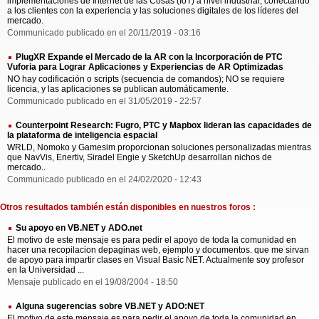
implementaciones de Internet de las Cosas (IoT) a nivel industrial, conectando
a los clientes con la experiencia y las soluciones digitales de los líderes del
mercado.
Communicado publicado en el 20/11/2019 - 03:16
PlugXR Expande el Mercado de la AR con la Incorporación de PTC
Vuforia para Lograr Aplicaciones y Experiencias de AR Optimizadas
NO hay codificación o scripts (secuencia de comandos); NO se requiere
licencia, y las aplicaciones se publican automáticamente.
Communicado publicado en el 31/05/2019 - 22:57
Counterpoint Research: Fugro, PTC y Mapbox lideran las capacidades de
la plataforma de inteligencia espacial
WRLD, Nomoko y Gamesim proporcionan soluciones personalizadas mientras
que NavVis, Enertiv, Siradel Engie y SketchUp desarrollan nichos de
mercado..
Communicado publicado en el 24/02/2020 - 12:43
Otros resultados también están disponibles en nuestros foros :
Su apoyo en VB.NET y ADO.net
El motivo de este mensaje es para pedir el apoyo de toda la comunidad en
hacer una recopilacion depaginas web, ejemplo y documentos. que me sirvan
de apoyo para impartir clases en Visual Basic NET. Actualmente soy profesor
en la Universidad ...
Mensaje publicado en el 19/08/2004 - 18:50
Alguna sugerencias sobre VB.NET y ADO:NET
El motivo de este mensaje es para pedir el apoyo de toda la comunidad en