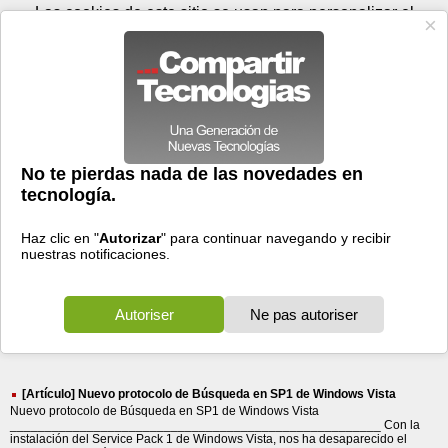
Domingo 09 de agosto - 19:04
Registrar
Conectar
Las cookies de este sitio se usan para personalizar el
contenido y los anuncios, para ofrecer funciones de medios
sociales y para analizar el tráfico. Además, compartimos
información sobre el uso que haga del sitio web con nuestros
partners de medios sociales, de publicidad y de análisis
web.
OK
Foros
Prensa
Videos
Tecnologias
>
Buscar
> una nuevo
una
nuevo
18772 resultados
Ordenar por fecha
-
Ordenar por pertinencia
Todos
Prensa
Foros
(18772)
(7138)
(11634)
[Artículo] Nuevo protocolo de Búsqueda en SP1 de Windows Vista
Nuevo protocolo de Búsqueda en SP1 de Windows Vista
_____________________________________________________ Con la
instalación del Service Pack 1 de Windows Vista, nos ha desaparecido el