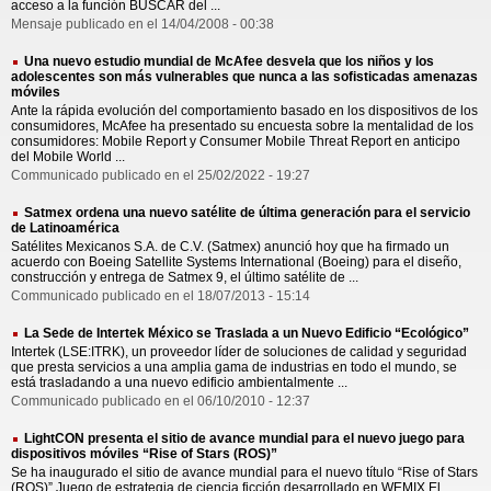
acceso a la función BUSCAR del ...
Mensaje publicado en el 14/04/2008 - 00:38
Una nuevo estudio mundial de McAfee desvela que los niños y los
adolescentes son más vulnerables que nunca a las sofisticadas amenazas
móviles
Ante la rápida evolución del comportamiento basado en los dispositivos de los
consumidores, McAfee ha presentado su encuesta sobre la mentalidad de los
consumidores: Mobile Report y Consumer Mobile Threat Report en anticipo
del Mobile World ...
Communicado publicado en el 25/02/2022 - 19:27
Satmex ordena una nuevo satélite de última generación para el servicio
de Latinoamérica
Satélites Mexicanos S.A. de C.V. (Satmex) anunció hoy que ha firmado un
acuerdo con Boeing Satellite Systems International (Boeing) para el diseño,
construcción y entrega de Satmex 9, el último satélite de ...
Communicado publicado en el 18/07/2013 - 15:14
La Sede de Intertek México se Traslada a un Nuevo Edificio “Ecológico”
Intertek (LSE:ITRK), un proveedor líder de soluciones de calidad y seguridad
que presta servicios a una amplia gama de industrias en todo el mundo, se
está trasladando a una nuevo edificio ambientalmente ...
Communicado publicado en el 06/10/2010 - 12:37
LightCON presenta el sitio de avance mundial para el nuevo juego para
dispositivos móviles “Rise of Stars (ROS)”
Se ha inaugurado el sitio de avance mundial para el nuevo título “Rise of Stars
(ROS)” Juego de estrategia de ciencia ficción desarrollado en WEMIX El