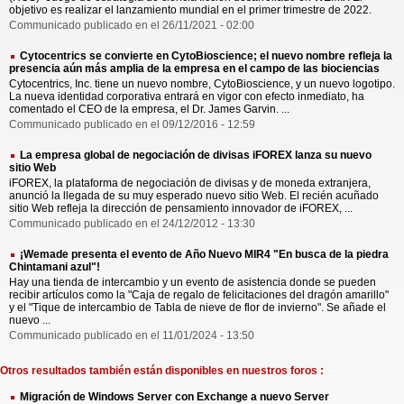
objetivo es realizar el lanzamiento mundial en el primer trimestre de 2022.
Communicado publicado en el 26/11/2021 - 02:00
Cytocentrics se convierte en CytoBioscience; el nuevo nombre refleja la
presencia aún más amplia de la empresa en el campo de las biociencias
Cytocentrics, Inc. tiene un nuevo nombre, CytoBioscience, y un nuevo logotipo.
La nueva identidad corporativa entrará en vigor con efecto inmediato, ha
comentado el CEO de la empresa, el Dr. James Garvin. ...
Communicado publicado en el 09/12/2016 - 12:59
La empresa global de negociación de divisas iFOREX lanza su nuevo
sitio Web
iFOREX, la plataforma de negociación de divisas y de moneda extranjera,
anunció la llegada de su muy esperado nuevo sitio Web. El recién acuñado
sitio Web refleja la dirección de pensamiento innovador de iFOREX, ...
Communicado publicado en el 24/12/2012 - 13:30
¡Wemade presenta el evento de Año Nuevo MIR4 "En busca de la piedra
Chintamani azul"!
Hay una tienda de intercambio y un evento de asistencia donde se pueden
recibir artículos como la "Caja de regalo de felicitaciones del dragón amarillo"
y el "Tique de intercambio de Tabla de nieve de flor de invierno". Se añade el
nuevo ...
Communicado publicado en el 11/01/2024 - 13:50
Otros resultados también están disponibles en nuestros foros :
Migración de Windows Server con Exchange a nuevo Server