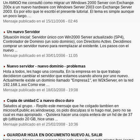
Un AMIGO me consultó como migrar un Windows 2000 Server con Exchange
200x a un nuevo hardware con Windows Server 2003 con Exchange Server
2003. Es por ello que le escribí el presente tutorial. El tema es simple aunque
un poco largo. ...
Mensaje publicado en el 15/11/2006 - 02:46
Un nuevo Servidor
Situación inicial: Servidor único con Win2000 Server actualizado (SP4),
Controlador de Dominio (un solo dominio), con Directorio Activo. Decidimos
comprar un servidor nuevo para reemplazar al existente. Los pasos con el
nuevo ...
Mensaje publicado en el 30/01/2006 - 11:05
Nuevo servidor - nuevo dominio - problemas
Hola a todos, les hago una consulta. En la empresa en la que trabajo
decidieron cambiar el servidor que estamos usando ahora por uno nuevo.
Actualmente existe un dominio llamado "Empresa1", en W2kServer, en la red
192.168.1.xxx Como ese ...
Mensaje publicado en el 18/03/2008 - 19:08
Copia de unidad C a nuevo disco duro
Saludos al grupo. - Repito este mensaje que he colgado tambien en
microsoft.public.es.windowsxp, os pido disculpas si lo hago mal, pero no se
cual es mas apropiado. - Quisiera hacer una copia entera de un hd de de 37
gb (utilizado 20 GB, hice unas ...
Mensaje publicado en el 25/02/2008 - 10:36
GUARDAR HOJA EN DOCUMENTO NUEVO AL SALIR