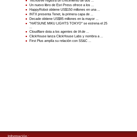
tendrá un efecto legal.
Tecnotree registra un crecimiento de dos ...
Un nuevo libro de Esri Press ofrece a los ...
HappyRobot obtiene US$150 millones en una ...
INTX presenta Tenet, la primera capa de ...
Vea la versión original en businesswire.com:
Decade obtiene US$85 millones en la mayor ...
https://www.businesswire.com/news/home/20220315005911/es/
"HATSUNE MIKU LIGHTS TOKYO" se estrena el 25
...
Contacts :
Cloudflare dota a los agentes de IA de ...
ClickHouse lanza ClickHouse Labs y nombra a ...
Para más información,
First Plus amplía su relación con SS&C ...
Graeme Rowe
Director de Marketing | Shufti Pro
Graeme.r@shuftipro.com
+44 1225290329
Source(s) : Shufti Pro
Información :