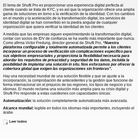
El lema de Shufti Pro es proporcionar una experiencia digital perfecta al
cliente cuando se trata de KYC, y es así que la organización ofrece una amplia
gama de soluciones en torno a la verificación de la identidad. Con los cambios
en el mundo y la aceleración de la transformación digital, los servicios de
identidad digital se han convertido en la piedra angular de cualquier
organización que quiera verificar la identidad de los clientes.
A medida que las empresas siguen experimentando la transformación digital,
contar con socios de IDV de confianza se ha vuelto más importante que nunca.
Como afirma Victor Fredung, director general de Shufti Pro,
“Nuestra
plataforma configurable y totalmente automatizada permite a los clientes
incorporar un proceso de verificación sin complicaciones específico para
sus objetivos empresariales y proporciona la flexibilidad necesaria para
abordar los requisitos de privacidad y seguridad de los datos, incluida la
posibilidad de implantar una solución in situ. Nos esforzamos por ofrecer la
cobertura global que exigen las organizaciones sin fronteras”.
Hay una necesidad mundial de una solución flexible y que se ajuste a la
incorporación, la comprobación de antecedentes y la gestión que funcione de
forma internacional sin el prejuicio de las regiones, los tipos de negocio y los
idiomas. El mundo reclama una solución más amplia para su crisis digital y
Shufti Pro responde a estas cuestiones con capacidades únicas:
Automatización:
la solución completamente automatizada más avanzada.
Alcance mundial:
legible en todos los idiomas más importantes, incluyendo el
árabe.
Configurable
y altamente personalizable al tiempo que se especializa en
Leer todos
requisitos únicos. Nuestra solución puede instalarse in situ, lo que supone una
ventaja única en el mercado. Cumplimos incluso con los requisitos normativos
más estrictos, como VideoKYC en Alemania o la retención de datos en los
EAU.