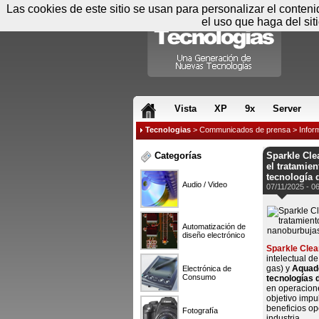
Las cookies de este sitio se usan para personalizar el conten
el uso que haga del sit
RSS & JS
Vista
XP
9x
Server
Tecnologias
>
Communicados de prensa
>
Infor
Categorías
Sparkle Cle
el tratamien
tecnología 
Audio / Video
07/11/2025 - 0
Automatización de
diseño electrónico
Sparkle Clea
intelectual d
gas) y
Aquade
Electrónica de
Consumo
tecnologías 
en operacione
objetivo impu
beneficios op
Fotografía
industria.