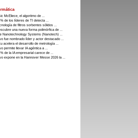
rmática
ic McEliece, el algoritmo de ...
 % de los líderes de TI detecta ...
cnología de filtros sorbentes sólidos ...
scubre una nueva forma polimórfica de ...
e Nanotechnology Systems (Nanotech) ...
o fue nombrado líder y actor destacado ...
u acelera el desarrollo de metrología ...
o permite llevar IA agéntica a ...
 % de la IA empresarial carece de ...
o expone en la Hannover Messe 2026 la ...