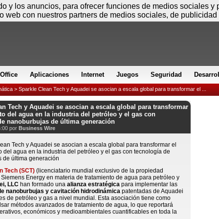
Viernes
ido y los anuncios, para ofrecer funciones de medios sociales y
io web con nuestros partners de medios sociales, de publicidad 
Office
Aplicaciones
Internet
Juegos
Seguridad
Desarro
mática
> Sparkle Clean Tech y Aquadei se asocian a escala global para transformar el ...
an Tech y Aquadei se asocian a escala global para transformar
to del agua en la industria del petróleo y el gas con
de nanoburbujas de última generación
6:00 por
Business Wire
n Tech (SCT)
(licenciatario mundial exclusivo de la propiedad
e Siemens Energy en materia de tratamiento de agua para petróleo y
i, LLC
han formado una
alianza estratégica
para implementar las
de nanoburbujas y cavitación hidrodinámica
patentadas de Aquadei
s de petróleo y gas a nivel mundial. Esta asociación tiene como
lsar métodos avanzados de tratamiento de agua, lo que reportará
erativos, económicos y medioambientales cuantificables en toda la