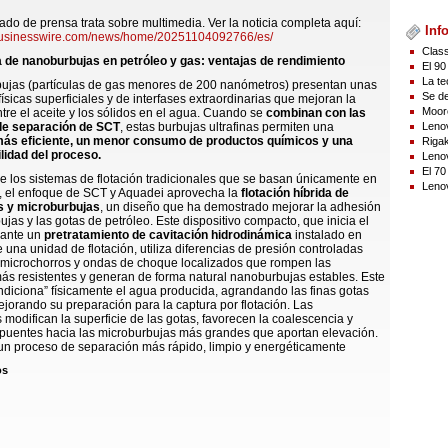
do de prensa trata sobre multimedia. Ver la noticia completa aquí:
Info
businesswire.com/news/home/20251104092766/es/
Class
a de nanoburbujas en petróleo y gas: ventajas de rendimiento
El 90
La te
ujas (partículas de gas menores de 200 nanómetros) presentan unas
Se de
ísicas superficiales y de interfases extraordinarias que mejoran la
Moor
ntre el aceite y los sólidos en el agua. Cuando se
combinan con las
Lenov
de separación de SCT
, estas burbujas ultrafinas permiten una
ás eficiente, un menor consumo de productos químicos y una
Rigak
lidad del proceso.
Lenov
El 70
de los sistemas de flotación tradicionales que se basan únicamente en
Lenov
ad, el enfoque de SCT y Aquadei aprovecha la
flotación híbrida de
s y microburbujas
, un diseño que ha demostrado mejorar la adhesión
ujas y las gotas de petróleo. Este dispositivo compacto, que inicia el
iante un
pretratamiento de cavitación hidrodinámica
instalado en
e una unidad de flotación, utiliza diferencias de presión controladas
 microchorros y ondas de choque localizados que rompen las
s resistentes y generan de forma natural nanoburbujas estables. Este
diciona” físicamente el agua producida, agrandando las finas gotas
ejorando su preparación para la captura por flotación. Las
modifican la superficie de las gotas, favorecen la coalescencia y
puentes hacia las microburbujas más grandes que aportan elevación.
 un proceso de separación más rápido, limpio y energéticamente
os
ativo y medioambiental
 el resultado de los despliegues conjuntos genere un cambio radical
ento de la gestión del agua en los yacimientos petrolíferos:
a mejora de hasta un 40% en las tasas de recuperación de petróleo