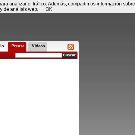
 07 de agosto - 21:46
Registrar
Conectar
 para analizar el tráfico. Además, compartimos información sobre
y de análisis web.
OK
llo
Prensa
Videos