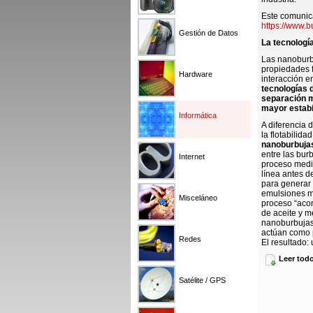
Este comunica
https://www.
Gestión de Datos
La tecnologí
Las nanoburb
propiedades f
Hardware
interacción e
tecnologías 
separación m
mayor estabi
Informática
A diferencia 
la flotabilid
nanoburbuja
entre las burb
Internet
proceso med
línea antes d
para generar
emulsiones má
Misceláneo
proceso “acon
de aceite y m
nanoburbujas 
actúan como 
Redes
El resultado:
eficiente.
Leer tod
Impacto oper
Satélite / GPS
Se espera que
en el rendimi
Se prevé un