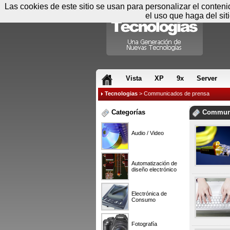
Las cookies de este sitio se usan para personalizar el conten
el uso que haga del sit
RSS & JS
Vista
XP
9x
Server
Tecnologias
> Communicados de prensa
Categorías
Communi
Audio / Video
Automatización de
diseño electrónico
Electrónica de
Consumo
Fotografía