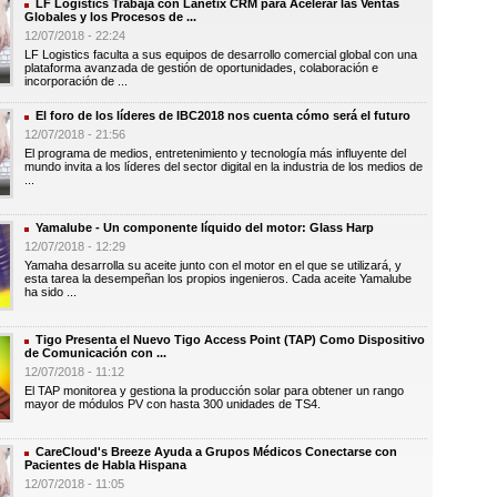
LF Logistics Trabaja con Lanetix CRM para Acelerar las Ventas
Globales y los Procesos de ...
12/07/2018 - 22:24
LF Logistics faculta a sus equipos de desarrollo comercial global con una
plataforma avanzada de gestión de oportunidades, colaboración e
incorporación de ...
El foro de los líderes de IBC2018 nos cuenta cómo será el futuro
12/07/2018 - 21:56
El programa de medios, entretenimiento y tecnología más influyente del
mundo invita a los líderes del sector digital en la industria de los medios de
...
Yamalube - Un componente líquido del motor: Glass Harp
12/07/2018 - 12:29
Yamaha desarrolla su aceite junto con el motor en el que se utilizará, y
esta tarea la desempeñan los propios ingenieros. Cada aceite Yamalube
ha sido ...
Tigo Presenta el Nuevo Tigo Access Point (TAP) Como Dispositivo
de Comunicación con ...
12/07/2018 - 11:12
El TAP monitorea y gestiona la producción solar para obtener un rango
mayor de módulos PV con hasta 300 unidades de TS4.
CareCloud's Breeze Ayuda a Grupos Médicos Conectarse con
Pacientes de Habla Hispana
12/07/2018 - 11:05