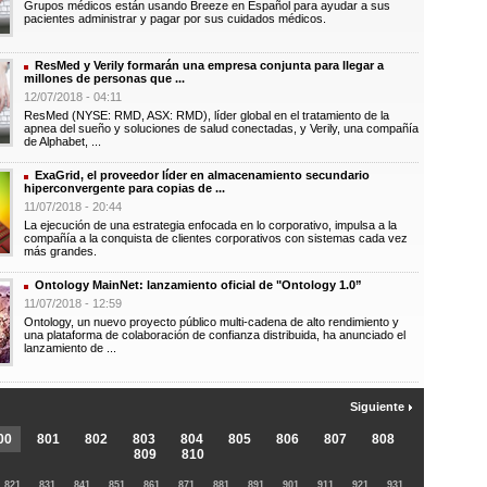
Grupos médicos están usando Breeze en Español para ayudar a sus
pacientes administrar y pagar por sus cuidados médicos.
ResMed y Verily formarán una empresa conjunta para llegar a
millones de personas que ...
12/07/2018 - 04:11
ResMed (NYSE: RMD, ASX: RMD), líder global en el tratamiento de la
apnea del sueño y soluciones de salud conectadas, y Verily, una compañía
de Alphabet, ...
ExaGrid, el proveedor líder en almacenamiento secundario
hiperconvergente para copias de ...
11/07/2018 - 20:44
La ejecución de una estrategia enfocada en lo corporativo, impulsa a la
compañía a la conquista de clientes corporativos con sistemas cada vez
más grandes.
Ontology MainNet: lanzamiento oficial de "Ontology 1.0”
11/07/2018 - 12:59
Ontology, un nuevo proyecto público multi-cadena de alto rendimiento y
una plataforma de colaboración de confianza distribuida, ha anunciado el
lanzamiento de ...
Siguiente
00
801
802
803
804
805
806
807
808
809
810
821
831
841
851
861
871
881
891
901
911
921
931