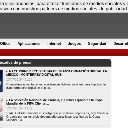
Viernes
ido y los anuncios, para ofrecer funciones de medios sociales y
io web con nuestros partners de medios sociales, de publicidad 
Office
Aplicaciones
Internet
Juegos
Seguridad
Desarro
cados de prensa
NACE PRIMER ECOSISTEMA DE TRANSFORMACIÓN DIGITAL EN
MÉXICO: MONTERREY DIGITAL HUB
13/07/2018 - 01:18
Compañías e instituciones académicas líderes se unen para impulsar la
transformación digital en el país..
La Selección Nacional de Croacia, el Primer Equipo de la Copa
Mundial de la FIFA Cliente ...
12/07/2018 - 23:32
STATS, el líder mundial en inteligencia y en datos deportivos, hoy felicita a
Croacia por su increíble desempeño para llegar a la final de la Copa
Mundial. La ...