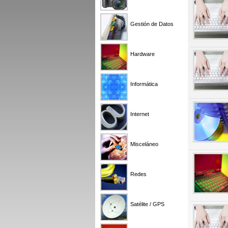
Gestión de Datos
Hardware
Informática
Internet
Misceláneo
Redes
Satélite / GPS