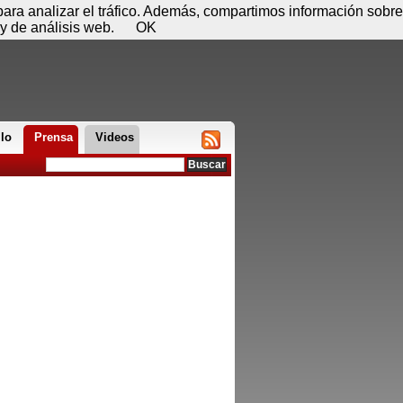
 07 de agosto - 01:54
Registrar
Conectar
 para analizar el tráfico. Además, compartimos información sobre
y de análisis web.
OK
llo
Prensa
Videos