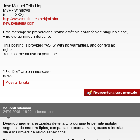
Jose Manuel Tella Llop
MVP - Windows
(quitar XXX)
http://www.multingles.net/jmt.htm
news://jmtella.com
Este mensaje se proporciona "como está" sin garantías de ninguna clase,
y no otorga ningún derecho.
This posting is provided "AS IS" with no warranties, and confers no
rights.
You assume all risk for your use.
"Piki-Dixi" wrote in message
news:
Mostrar la cita
Responder a este mensaje
#2
Ank reloaded
24/01/2006 - 19:22 |
Informe spam
Dejando aparte la estupidez de tella tu programa te permite instalar
segun se de manera tipica, compacta o personalizada, busca a instalar
sin esos drivers de audio especificos