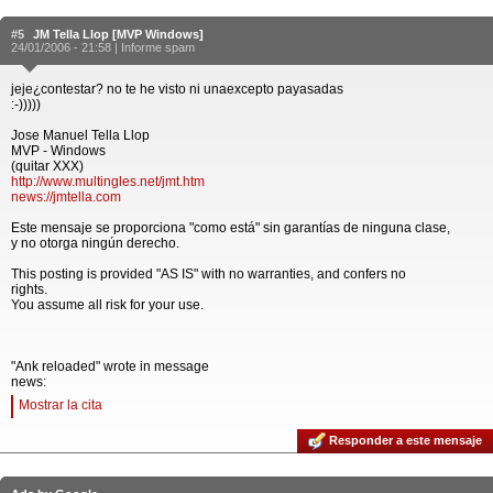
#5
JM Tella Llop [MVP Windows]
24/01/2006 - 21:58 |
Informe spam
jeje¿contestar? no te he visto ni unaexcepto payasadas
:-)))))
Jose Manuel Tella Llop
MVP - Windows
(quitar XXX)
http://www.multingles.net/jmt.htm
news://jmtella.com
Este mensaje se proporciona "como está" sin garantías de ninguna clase,
y no otorga ningún derecho.
This posting is provided "AS IS" with no warranties, and confers no
rights.
You assume all risk for your use.
"Ank reloaded" wrote in message
news:
Mostrar la cita
Responder a este mensaje