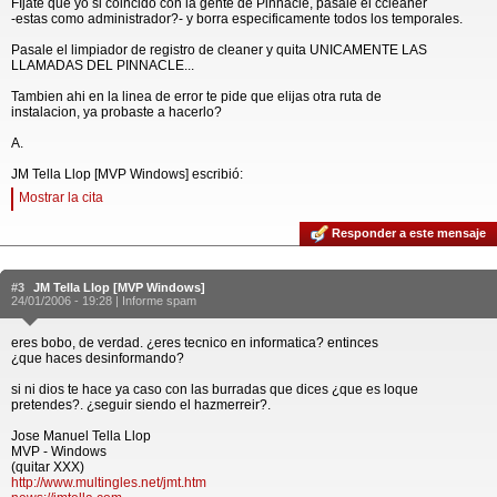
FIjate que yo si coincido con la gente de Pinnacle, pasale el ccleaner
-estas como administrador?- y borra especificamente todos los temporales.
Pasale el limpiador de registro de cleaner y quita UNICAMENTE LAS
LLAMADAS DEL PINNACLE...
Tambien ahi en la linea de error te pide que elijas otra ruta de
instalacion, ya probaste a hacerlo?
A.
JM Tella Llop [MVP Windows] escribió:
Mostrar la cita
Responder a este mensaje
#3
JM Tella Llop [MVP Windows]
24/01/2006 - 19:28 |
Informe spam
eres bobo, de verdad. ¿eres tecnico en informatica? entinces
¿que haces desinformando?
si ni dios te hace ya caso con las burradas que dices ¿que es loque
pretendes?. ¿seguir siendo el hazmerreir?.
Jose Manuel Tella Llop
MVP - Windows
(quitar XXX)
http://www.multingles.net/jmt.htm