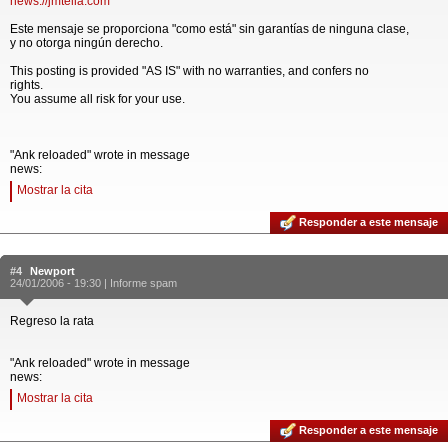
news://jmtella.com
Este mensaje se proporciona "como está" sin garantías de ninguna clase,
y no otorga ningún derecho.
This posting is provided "AS IS" with no warranties, and confers no
rights.
You assume all risk for your use.
"Ank reloaded" wrote in message
news:
Mostrar la cita
Responder a este mensaje
#4
Newport
24/01/2006 - 19:30 |
Informe spam
Regreso la rata
"Ank reloaded" wrote in message
news:
Mostrar la cita
Responder a este mensaje