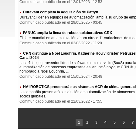
Communicado publicado en el 12/01/2023 - 12:53
Duravant completa la adquisición de Pattyn
Duravant, líder en equipos de automatización, amplía su grupo de emp
Communicado publicado en el 29/05/2025 - 03:45
FANUC amplía la línea de robots colaborativos CRX
El líder mundial en automatización ahora ofrece 11 variaciones de mo
Communicado publicado en el 02/03/2022 - 11:20
CRN distingue a Noel Loughrin, Katherine Hou y Kristen Petruzzelli
Canal 2024
Laserfiche, el proveedor líder de software como servicio (SaaS) para la
automatización de procesos empresariales, anunció hoy que CRN ® 
nombrado a Noel Loughrin, ...
Communicado publicado en el 15/05/2024 - 20:48
HAI ROBOTICS presentará sus sistemas ACR de última generac
La compañía presentará su solución de automatización de almacenes ul
socios globales.
Communicado publicado en el 22/03/2022 - 17:55
1
2
3
4
5
6
7