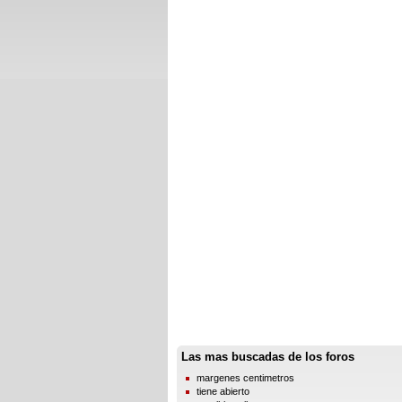
Las mas buscadas de los foros
margenes centimetros
tiene abierto