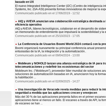
basado en UX
El nuevo Integrated Intelligence Center (I2C) (Centro de inteligencia 
Systems, Inc. (GA-ASI) presenta formas innovadoras de mejorar la exper
Communicado publicado en el 17/06/2019 - 12:52
AIQ y AVEVA anuncian una colaboración estratégica destinada a im
eficiencia operativa
AIQ y AVEVA, líderes tecnológicos, colaboran en el desarrollo de sist
un memorando de entendimiento que impulsará la sostenibilidad y la ef
Communicado publicado en el 25/10/2023 - 17:05
La Conferencia de Usuarios Boomi World 2024 contará con la pr
Boomi organizará nuevamente su principal conferencia anual presenc
entusiastas de la IA, la integración y la automatización..
Communicado publicado en el 09/04/2024 - 13:00
Mobileum y NOHOLD lanzan una alianza estratégica de IA para tr
telecomunicaciones y redefinir los ecosistemas del sector
Mobileum Inc. (“Mobileum”), proveedor líder mundial de soluciones an
soluciones de automatización basadas en IA, anunciaron hoy la formaci
la habilitación ...
Communicado publicado en el 02/09/2025 - 14:27
Una investigación de Veracode revela medidas para reducir la int
seguridad a medida que las aplicaciones crecen y envejecen
Más del 30 % de las aplicaciones presenta fallos en el primer escaneo;
aplicaciones tiene al menos un fallo. El escaneo a través de API, la fo
de escaneo se han ...