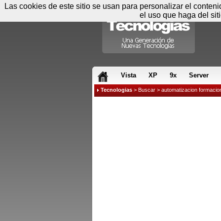
Las cookies de este sitio se usan para personalizar el conten
el uso que haga del sit
RSS & JS
Vista
XP
9x
Server
Tecnologias
>
Buscar
> automatizacion formacio