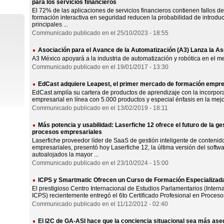
para los servicios financieros
El 72% de las aplicaciones de servicios financieros contienen fallos de 
formación interactiva en seguridad reducen la probabilidad de introduc
principales ...
Communicado publicado en el 25/10/2023 - 18:55
Asociación para el Avance de la Automatización (A3) Lanza la A
A3 México apoyará a la industria de automatización y robótica en el m
Communicado publicado en el 19/01/2017 - 13:30
EdCast adquiere Leapest, el primer mercado de formación empres
EdCast amplía su cartera de productos de aprendizaje con la incorpo
empresarial en línea con 5.000 productos y especial énfasis en la mejo
Communicado publicado en el 13/02/2019 - 18:11
Más potencia y usabilidad: Laserfiche 12 ofrece el futuro de la g
procesos empresariales
Laserfiche proveedor líder de SaaS de gestión inteligente de conteni
empresariales, presentó hoy Laserfiche 12, la última versión del softwa
autoalojados la mayor ...
Communicado publicado en el 23/10/2024 - 15:00
ICPS y Smartmatic Ofrecen un Curso de Formación Especializada
El prestigioso Centro Internacional de Estudios Parlamentarios (Interna
ICPS) recientemente entregó el 6to Certificado Profesional en Procesos
Communicado publicado en el 11/12/2012 - 02:40
El I2C de GA-ASI hace que la conciencia situacional sea más ase