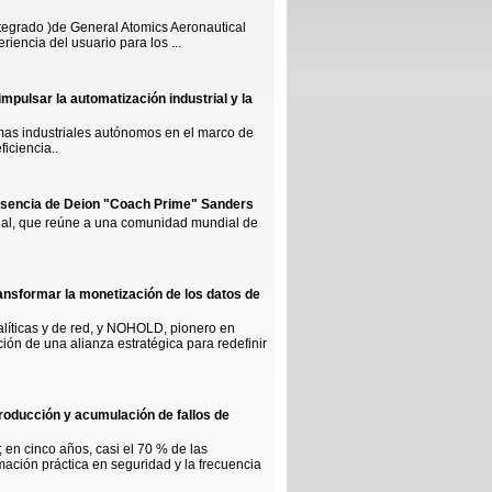
integrado )de General Atomics Aeronautical
iencia del usuario para los ...
pulsar la automatización industrial y la
emas industriales autónomos en el marco de
iciencia..
esencia de Deion "Coach Prime" Sanders
ial, que reúne a una comunidad mundial de
ansformar la monetización de los datos de
alíticas y de red, y NOHOLD, pionero en
ón de una alianza estratégica para redefinir
roducción y acumulación de fallos de
 en cinco años, casi el 70 % de las
rmación práctica en seguridad y la frecuencia