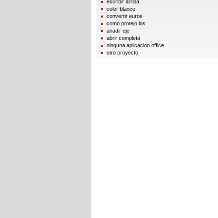
escribir arriba
color blanco
convertir euros
como protejo los
anadir eje
abrir completa
ninguna aplicacion office
otro proyecto