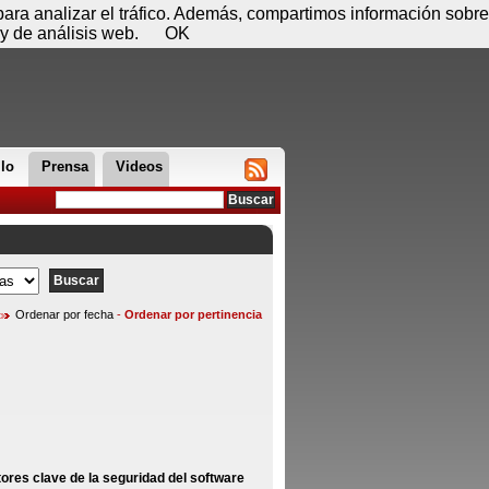
 06 de agosto - 17:27
Registrar
Conectar
 para analizar el tráfico. Además, compartimos información sobre
y de análisis web.
OK
llo
Prensa
Videos
Ordenar por fecha
-
Ordenar por pertinencia
tores clave de la seguridad del software