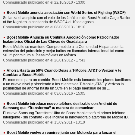
Communicado publicado en el 22/10/2010 - 13:00
Boost Mobile anuncia asociación con World Series of Fighting (WSOF)
Se lanza el auspicio con el voto de los fanáticos de Boost Mobile Cage Rattler
of the Night en la contienda de WSOF 4 el 10 de agosto.
Communicado publicado en el 08/08/2013 - 18:10
Boost Mobile Anuncia su Continua Asociación como Patrocinador
Inalámbrico Oficial de Las Chivas de Guadalajara
Boost Mobile se mantiene Comprometido a la Comunidad Hispana con la
extensión del patrocinio y mejor tarifas en llamadas internacional tal como
$0.15 por minuto a líneas móviles en México.
Communicado publicado en el 26/01/2012 - 17:43
Ahorra Hasta un 50% Cuando Dejas a T-Mobile, AT&T o Verizon y te
Cambias a Boost Mobile
Es momento para un cambio. Boost Mobile está tomando los planes familiares
a un nuevo nivel y ofreciendo a los clientes de T-Mobile, AT&T y Verizon la
posibilidad de ahorrar hasta un 50% en el pago mensual de su ...
Communicado publicado en el 03/03/2016 - 15:05
Boost Mobile introduce nuevo teléfono deslizable con Android de
Samsung que “Transforma” tu manera de comunicar
El nuevo Samsung Transform Ultra de Boost Mobile será el primer teléfono
inteligente - sin contrato - que incluye la innovadora plataforma de Mobile ID.
Communicado publicado en el 15/09/2011 - 13:10
Boost Mobile vuelve a reunirse junto con Motorola para lanzar el