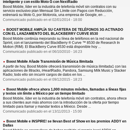
inteligente y con estilo Moto G con NextRadio
Boost Mobile, líder en la industria de telefonía móvil sin contratos con su
servicio exclusivo plan Mensual Sin Límite con Pagos con Reducción,
estrenará su Moto G, por Motorola, una empresa de Google, en ...
Communicado publicado en el 02/01/2014 - 18:00
BOOST MOBILE AMPLÍA SU CARTERA DE TELÉFONOS 3G ACTIVADO
CON EL LANZAMIENTO DEL BLACKBERRY CURVE 8530
Boost Mobile continúa mejorando su línea de teléfonos en la red nacional de
Sprint, con el lanzamiento del BlackBerry ® Curve ™ 8530 de Research In
Motion (RIM). El BlackBerry Curve 8530 está disponible hoy ...
Communicado publicado en el 06/10/2010 - 16:23
Boost Mobile Añade Transmisión de Música Ilimitada
A partir de hoy, Boost Mobile ofrecerá transmisión de música ilimitada1 con las
aplicaciones de 8tracks, iHeartRadio, Pandora, Samsung Milk Music y Slacker
Radio; todo ello sin incurrir cargos de datos en los ...
Communicado publicado en el 09/12/2015 - 18:23
Boost Mobile ofrece ahora 1,000 minutos móviles, llamadas a líneas fijas
y textos sin límite a México por un tiempo limitado
Boost Mobile, líder en la industria de telefonía móvil sin contratos, ahora ofrece
a sus clientes aun más ahorros con la introducción de la oferta por tiempo
limitado para llamar y mandar textos a México. Desde ...
Communicado publicado en el 13/11/2013 - 15:00
Boost Mobile e iNSPIRE! se llevan Best of Show en los premios ADDY en
Dallas