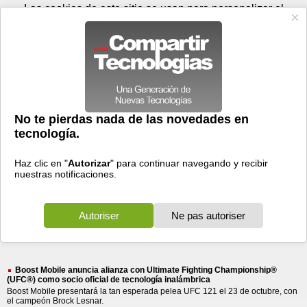
Jueves 06 de agosto - 10:30
Registrar
Conectar
Las cookies de este sitio se usan para personalizar el
contenido y los anuncios, para ofrecer funciones de medios
sociales y para analizar el tráfico. Además, compartimos
información sobre el uso que haga del sitio web con nuestros
partners de medios sociales, de publicidad y de análisis
web.
OK
Foros
Prensa
Videos
Tecnologias
>
Buscar
> boost mobile
boost
mobile
136 resultados
Ordenar por fecha
-
Ordenar por pertinencia
Todos
Prensa
(136)
(136)
Boost Mobile anuncia alianza con Ultimate Fighting Championship®
(UFC®) como socio oficial de tecnología inalámbrica
Boost Mobile presentará la tan esperada pelea UFC 121 el 23 de octubre, con
el campeón Brock Lesnar.