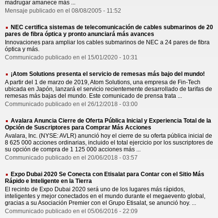
madrugar amanece más ...
Mensaje publicado en el 08/08/2005 - 11:52
NEC certifica sistemas de telecomunicación de cables submarinos de 20
pares de fibra óptica y pronto anunciará más avances
Innovaciones para ampliar los cables submarinos de NEC a 24 pares de fibra
óptica y más.
Communicado publicado en el 15/01/2020 - 10:31
¡Atom Solutions presenta el servicio de remesas más bajo del mundo!
A partir del 1 de marzo de 2019, Atom Solutions, una empresa de Fin-Tech
ubicada en Japón, lanzará el servicio recientemente desarrollado de tarifas de
remesas más bajas del mundo. Este comunicado de prensa trata ...
Communicado publicado en el 26/12/2018 - 03:00
Avalara Anuncia Cierre de Oferta Pública Inicial y Experiencia Total de la
Opción de Suscriptores para Comprar Más Acciones
Avalara, Inc. (NYSE: AVLR) anunció hoy el cierre de su oferta pública inicial de
8 625 000 acciones ordinarias, incluido el total ejercicio por los suscriptores de
su opción de compra de 1 125 000 acciones más ...
Communicado publicado en el 20/06/2018 - 03:57
Expo Dubai 2020 Se Conecta con Etisalat para Contar con el Sitio Más
Rápido e Inteligente en la Tierra
El recinto de Expo Dubai 2020 será uno de los lugares más rápidos,
inteligentes y mejor conectados en el mundo durante el megaevento global,
gracias a su Asociación Premier con el Grupo Etisalat, se anunció hoy. ...
Communicado publicado en el 05/06/2016 - 22:09