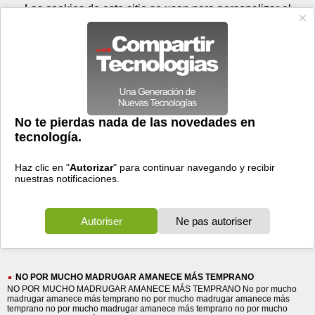
Domingo 09 de agosto - 09:22
Registrar
Conectar
Las cookies de este sitio se usan para personalizar el
contenido y los anuncios, para ofrecer funciones de medios
sociales y para analizar el tráfico. Además, compartimos
información sobre el uso que haga del sitio web con nuestros
partners de medios sociales, de publicidad y de análisis
web.
OK
Foros
Prensa
Videos
Tecnologias
>
Buscar
> mas
mas
63037 resultados
Ordenar por fecha
-
Ordenar por pertinencia
Todos
Prensa
Foros
Videos
(63037)
(21184)
(40916)
(937)
NO POR MUCHO MADRUGAR AMANECE MÁS TEMPRANO
NO POR MUCHO MADRUGAR AMANECE MÁS TEMPRANO No por mucho
madrugar amanece más temprano no por mucho madrugar amanece más
temprano no por mucho madrugar amanece más temprano no por mucho