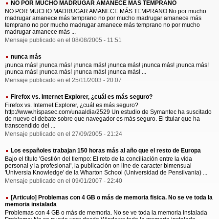
NO POR MUCHO MADRUGAR AMANECE MÁS TEMPRANO
NO POR MUCHO MADRUGAR AMANECE MÁS TEMPRANO No por mucho
madrugar amanece más temprano no por mucho madrugar amanece más
temprano no por mucho madrugar amanece más temprano no por mucho
madrugar amanece más ...
Mensaje publicado en el 08/08/2005 - 11:51
nunca más
¡nunca más! ¡nunca más! ¡nunca más! ¡nunca más! ¡nunca más! ¡nunca más!
¡nunca más! ¡nunca más! ¡nunca más! ¡nunca más! ...
Mensaje publicado en el 25/11/2003 - 20:07
Firefox vs. Internet Explorer, ¿cuál es más seguro?
Firefox vs. Internet Explorer, ¿cuál es más seguro?
http://www.hispasec.com/unaaldia/2529 Un estudio de Symantec ha suscitado
de nuevo el debate sobre que navegador es más seguro. El titular que ha
transcendido del ...
Mensaje publicado en el 27/09/2005 - 21:24
Los españoles trabajan 150 horas más al año que el resto de Europa
Bajo el título 'Gestión del tiempo: El reto de la conciliación entre la vida
personal y la profesional', la publicación on line de caracter bimensual
'Universia Knowledge' de la Wharton School (Universidad de Pensilvania) ...
Mensaje publicado en el 09/01/2007 - 22:40
[Articulo] Problemas con 4 GB o más de memoria fisica. No se ve toda la
memoria instalada
Problemas con 4 GB o más de memoria. No se ve toda la memoria instalada