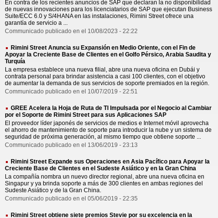
En contra de los recientes anuncios de SAP que declaran la no disponibilidad
de nuevas innovaciones para los licenciatarios de SAP que ejecutan Business
Suite/ECC 6.0 y S/4HANA en las instalaciones, Rimini Street ofrece una
garantía de servicio a ...
Communicado publicado en el 10/08/2023 - 22:22
Rimini Street Anuncia su Expansión en Medio Oriente, con el Fin de
Apoyar la Creciente Base de Clientes en el Golfo Pérsico, Arabia Saudita y
Turquía
La empresa establece una nueva filial, abre una nueva oficina en Dubái y
contrata personal para brindar asistencia a casi 100 clientes, con el objetivo
de aumentar la demanda de sus servicios de soporte premiados en la región.
Communicado publicado en el 10/07/2019 - 22:51
GREE Acelera la Hoja de Ruta de TI Impulsada por el Negocio al Cambiar
por el Soporte de Rimini Street para sus Aplicaciones SAP
El proveedor líder japonés de servicios de medios e Internet móvil aprovecha
el ahorro de mantenimiento de soporte para introducir la nube y un sistema de
seguridad de próxima generación, al mismo tiempo que obtiene soporte ...
Communicado publicado en el 13/06/2019 - 23:13
Rimini Street Expande sus Operaciones en Asia Pacífico para Apoyar la
Creciente Base de Clientes en el Sudeste Asiático y en la Gran China
La compañía nombra un nuevo director regional, abre una nueva oficina en
Singapur y ya brinda soporte a más de 300 clientes en ambas regiones del
Sudeste Asiático y de la Gran China.
Communicado publicado en el 05/06/2019 - 22:35
Rimini Street obtiene siete premios Stevie por su excelencia en la