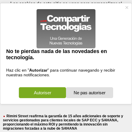
Viernes 07 de agosto - 15:48
Registrar
Conectar
Las cookies de este sitio se usan para personalizar el
contenido y los anuncios, para ofrecer funciones de medios
sociales y para analizar el tráfico. Además, compartimos
información sobre el uso que haga del sitio web con nuestros
partners de medios sociales, de publicidad y de análisis
web.
OK
Foros
Prensa
Videos
Tecnologias
>
Buscar
> pendientes actualizaciones
pendientes
actualizaciones
263 resultados
Ordenar por fecha
-
Ordenar por pertinencia
Todos
Prensa
Foros
(263)
(138)
(125)
Rimini Street reafirma la garantía de 15 años adicionales de soporte y
servicios gestionados para clientes locales de SAP ECC y S/4HANA,
proporcionando el máximo ROI y permitiendo la innovación sin
migraciones forzadas a la nube de S/4HANA