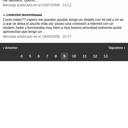
me satisface. Queria ...
Mensaje publicado en el 23/07/2008 - 14:12
conexion leeeentaaaa
Como estan?? espero me puedan ayudar, tengo un detalle con mi red y no se
a que se deba el asunto esta asi: poseo una conexion a internet con un
modem 2wire y funcionaba muy bien a muy buena velocidad entonces quise
aprovechar que tengo un ...
Mensaje publicado en el 19/05/2008 - 20:27
Anterior
Siguiente
4
5
6
7
8
9
10
11
12
13