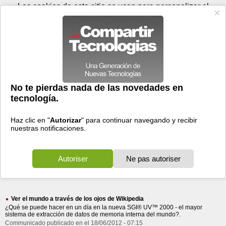
Jueves 06 de agosto - 06:01
Registrar
Conectar
Las cookies de este sitio se usan para personalizar el
contenido y los anuncios, para ofrecer funciones de medios
sociales y para analizar el tráfico. Además, compartimos
información sobre el uso que haga del sitio web con nuestros
partners de medios sociales, de publicidad y de análisis
web.
OK
Foros
Prensa
Videos
Tecnologias
>
Buscar
> realizar mas conexiones
realizar
mas
conexiones
248 resultados
Ordenar por fecha
-
Ordenar por pertinencia
Todos
Prensa
Foros
(248)
(176)
(72)
Ver el mundo a través de los ojos de Wikipedia
¿Qué se puede hacer en un día en la nueva SGI® UV™ 2000 - el mayor
sistema de extracción de datos de memoria interna del mundo?.
Communicado publicado en el 18/06/2012 - 07:15