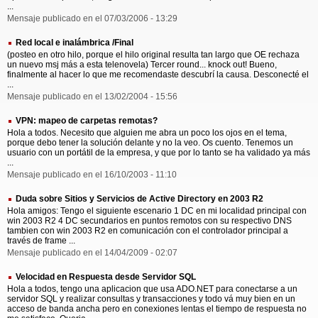
...
Mensaje publicado en el 07/03/2006 - 13:29
Red local e inalámbrica /Final
(posteo en otro hilo, porque el hilo original resulta tan largo que OE rechaza
un nuevo msj más a esta telenovela) Tercer round... knock out! Bueno,
finalmente al hacer lo que me recomendaste descubrí la causa. Desconecté el
...
Mensaje publicado en el 13/02/2004 - 15:56
VPN: mapeo de carpetas remotas?
Hola a todos. Necesito que alguien me abra un poco los ojos en el tema,
porque debo tener la solución delante y no la veo. Os cuento. Tenemos un
usuario con un portátil de la empresa, y que por lo tanto se ha validado ya más
...
Mensaje publicado en el 16/10/2003 - 11:10
Duda sobre Sitios y Servicios de Active Directory en 2003 R2
Hola amigos: Tengo el siguiente escenario 1 DC en mi localidad principal con
win 2003 R2 4 DC secundarios en puntos remotos con su respectivo DNS
tambien con win 2003 R2 en comunicación con el controlador principal a
través de frame ...
Mensaje publicado en el 14/04/2009 - 02:07
Velocidad en Respuesta desde Servidor SQL
Hola a todos, tengo una aplicacion que usa ADO.NET para conectarse a un
servidor SQL y realizar consultas y transacciones y todo vá muy bien en un
acceso de banda ancha pero en conexiones lentas el tiempo de respuesta no