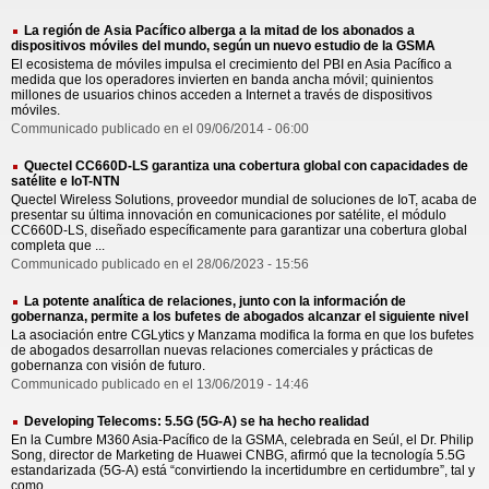
La región de Asia Pacífico alberga a la mitad de los abonados a
dispositivos móviles del mundo, según un nuevo estudio de la GSMA
El ecosistema de móviles impulsa el crecimiento del PBI en Asia Pacífico a
medida que los operadores invierten en banda ancha móvil; quinientos
millones de usuarios chinos acceden a Internet a través de dispositivos
móviles.
Communicado publicado en el 09/06/2014 - 06:00
Quectel CC660D-LS garantiza una cobertura global con capacidades de
satélite e IoT-NTN
Quectel Wireless Solutions, proveedor mundial de soluciones de IoT, acaba de
presentar su última innovación en comunicaciones por satélite, el módulo
CC660D-LS, diseñado específicamente para garantizar una cobertura global
completa que ...
Communicado publicado en el 28/06/2023 - 15:56
La potente analítica de relaciones, junto con la información de
gobernanza, permite a los bufetes de abogados alcanzar el siguiente nivel
La asociación entre CGLytics y Manzama modifica la forma en que los bufetes
de abogados desarrollan nuevas relaciones comerciales y prácticas de
gobernanza con visión de futuro.
Communicado publicado en el 13/06/2019 - 14:46
Developing Telecoms: 5.5G (5G-A) se ha hecho realidad
En la Cumbre M360 Asia-Pacífico de la GSMA, celebrada en Seúl, el Dr. Philip
Song, director de Marketing de Huawei CNBG, afirmó que la tecnología 5.5G
estandarizada (5G-A) está “convirtiendo la incertidumbre en certidumbre”, tal y
como ...