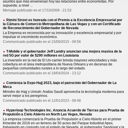
asuntos que más envenenan hoy las relaciones entre economistas. Por
supuesto, a nivel ...
Mensaje publicado en el 17/10/2006 - 21:53
Rimini Street es honrada con el Premio a la Excelencia Empresarial por
la Cámara de Comercio Metropolitana de Las Vegas y con un Certificado
de Reconocimiento del Gobernador de Nevada
La Empresa es reconocida por su innovación y excelencia empresarial y por
impulsar el crecimiento económico.
Communicado publicado en el 15/09/2015 - 09:56
T-Mobile y el gobernador Jeff Landry anuncian una mejora masiva de la
red 5G por valor de $290 millones en Louisiana
La inversión en la red de El Un-carrier brinda mayores velocidades y más
cobertura en el área metropolitana de Nueva Orleans y en decenas de
pequeñas comunidades rurales a lo largo del estado.
Communicado publicado en el 18/04/2024 - 13:12
Comienza la Expo Hajj 2023, bajo el patrocinio del Gobernador de La
Meca
Ministro de Hajj y Umrah: Arabia Saudí aprovecha la tecnología moderna para
servir mejor a los peregrinos.
Communicado publicado en el 12/01/2023 - 08:48
Hyperloop Technologies Inc. Anuncia Acuerdo de Tierras para Prueba de
Propulsión a Cielo Abierto en North Las Vegas, Nevada
La empresa comenzará la Prueba de Propulsión a Cielo Abierto en el primer
trimestre de 2016 en un terreno de 50 acres del Parque Industrial Apex,
trabajando en conjunto con el estado de Nevada, el gobernador Sandoval y la