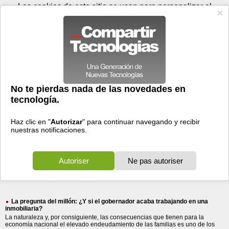
Domingo 09 de agosto - 14:35
Registrar
Conectar
Las cookies de este sitio se usan para personalizar el
contenido y los anuncios, para ofrecer funciones de medios
sociales y para analizar el tráfico. Además, compartimos
información sobre el uso que haga del sitio web con nuestros
partners de medios sociales, de publicidad y de análisis
web.
OK
Foros
Prensa
Videos
Tecnologias
>
Buscar
> gobernador
gobernador
57 resultados
Ordenar por fecha
-
Ordenar por pertinencia
Todos
Prensa
Foros
(57)
(54)
(3)
La pregunta del millón: ¿Y si el gobernador acaba trabajando en una
inmobiliaria?
La naturaleza y, por consiguiente, las consecuencias que tienen para la
economía nacional el elevado endeudamiento de las familias es uno de los