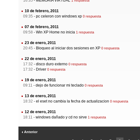
16:35
-
MEMORIA VIRTUAL
1 respuesta
10 de febrero, 2011
09:35
-
pc celeron con windows xp
0 respuesta
07 de febrero, 2011
09:58
-
Win XP Home no inicia
1 respuesta
23 de enero, 2011
20:45
-
Bloqueo al iniciar dos sesiones en XP
0 respuesta
22 de enero, 2011
17:32
-
disco duro externo
0 respuesta
17:32
-
Driver
0 respuesta
19 de enero, 2011
09:11
-
dejo de funcionar mi teclado
0 respuesta
13 de enero, 2011
18:32
-
el eset no cambia la fecha de actualizacion
0 respuesta
12 de enero, 2011
18:11
-
windows dañado y cd no sirve
1 respuesta
Anterior