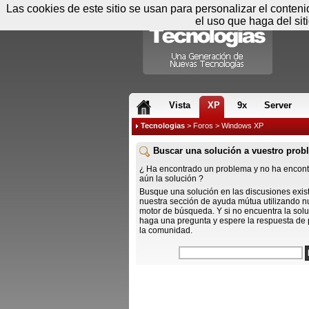
Las cookies de este sitio se usan para personalizar el conten
el uso que haga del sit
RSS & JS
Vista
XP
9x
Server
Tecnologias
>
Foros
> Windows XP
Buscar una solución a vuestro prob
¿ Ha encontrado un problema y no ha encon
aún la solución ?
Busque una solución en las discusiones exis
nuestra sección de ayuda mútua utilizando n
motor de búsqueda. Y si no encuentra la solu
haga una pregunta y espere la respuesta de 
la comunidad.