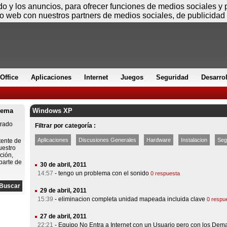
Viernes
ido y los anuncios, para ofrecer funciones de medios sociales y
io web con nuestros partners de medios sociales, de publicidad 
Office
Aplicaciones
Internet
Juegos
Seguridad
Desarro
lema
Windows XP
trado
Filtrar por categoría :
Aplicaciones
Discusiones Generales
Hardware
Instalacion
Seg
tente de
uestro
ción,
parte de
30 de abril, 2011
14:57
-
tengo un problema con el sonido
0 respuesta
29 de abril, 2011
15:39
-
eliminacion completa unidad mapeada incluida clave
0 respu
27 de abril, 2011
22:21
-
Equipo No Entra a Internet con un Usuario pero con los Dem