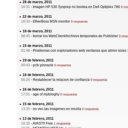
28 de marzo, 2011
16:31
-
Imagen HP 530 Sysprep no bootea en Dell Optiplex 780
0 re
22 de marzo, 2011
16:33
-
EtherBoss MSN monitor
0 respuesta
18 de marzo, 2011
08:45
-
borrar los WebClient/Archivos temporales de Publisher
0 resp
15 de marzo, 2011
01:48
-
Problemas con exploradores web ventanas que abren solas
19 de febrero, 2011
00:43
-
pctv pinnacle
0 respuesta
18 de febrero, 2011
08:28
-
Restablecer la relacion de confianza
0 respuesta
16 de febrero, 2011
17:01
-
age of mytologhy
0 respuesta
15 de febrero, 2011
13:35
-
no veo las imagenes en mozila
0 respuesta
13 de febrero, 2011
16:35
-
AVAST!! Free
1 respuesta