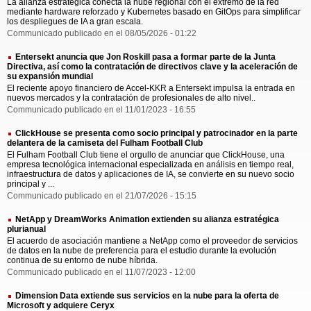
La alianza estratégica conecta la nube regional con el extremo de la red
mediante hardware reforzado y Kubernetes basado en GitOps para simplificar
los despliegues de IA a gran escala.
Communicado publicado en el 08/05/2026 - 01:22
Entersekt anuncia que Jon Roskill pasa a formar parte de la Junta
Directiva, así como la contratación de directivos clave y la aceleración de
su expansión mundial
El reciente apoyo financiero de Accel-KKR a Entersekt impulsa la entrada en
nuevos mercados y la contratación de profesionales de alto nivel..
Communicado publicado en el 11/01/2023 - 16:55
ClickHouse se presenta como socio principal y patrocinador en la parte
delantera de la camiseta del Fulham Football Club
El Fulham Football Club tiene el orgullo de anunciar que ClickHouse, una
empresa tecnológica internacional especializada en análisis en tiempo real,
infraestructura de datos y aplicaciones de IA, se convierte en su nuevo socio
principal y ...
Communicado publicado en el 21/07/2026 - 15:15
NetApp y DreamWorks Animation extienden su alianza estratégica
plurianual
El acuerdo de asociación mantiene a NetApp como el proveedor de servicios
de datos en la nube de preferencia para el estudio durante la evolución
continua de su entorno de nube híbrida.
Communicado publicado en el 11/07/2023 - 12:00
Dimension Data extiende sus servicios en la nube para la oferta de
Microsoft y adquiere Ceryx