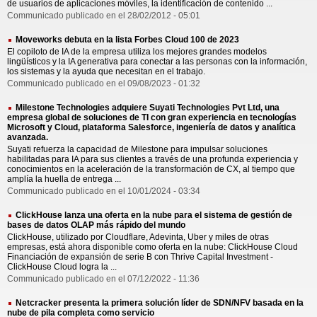
de usuarios de aplicaciones móviles, la identificación de contenido ...
Communicado publicado en el 28/02/2012 - 05:01
Moveworks debuta en la lista Forbes Cloud 100 de 2023
El copiloto de IA de la empresa utiliza los mejores grandes modelos
lingüísticos y la IA generativa para conectar a las personas con la información,
los sistemas y la ayuda que necesitan en el trabajo.
Communicado publicado en el 09/08/2023 - 01:32
Milestone Technologies adquiere Suyati Technologies Pvt Ltd, una
empresa global de soluciones de TI con gran experiencia en tecnologías
Microsoft y Cloud, plataforma Salesforce, ingeniería de datos y analítica
avanzada.
Suyati refuerza la capacidad de Milestone para impulsar soluciones
habilitadas para IA para sus clientes a través de una profunda experiencia y
conocimientos en la aceleración de la transformación de CX, al tiempo que
amplía la huella de entrega ...
Communicado publicado en el 10/01/2024 - 03:34
ClickHouse lanza una oferta en la nube para el sistema de gestión de
bases de datos OLAP más rápido del mundo
ClickHouse, utilizado por Cloudflare, Adevinta, Uber y miles de otras
empresas, está ahora disponible como oferta en la nube: ClickHouse Cloud
Financiación de expansión de serie B con Thrive Capital Investment -
ClickHouse Cloud logra la ...
Communicado publicado en el 07/12/2022 - 11:36
Netcracker presenta la primera solución líder de SDN/NFV basada en la
nube de pila completa como servicio