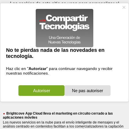
Domingo 09 de agosto - 18:09
Registrar
Conectar
Las cookies de este sitio se usan para personalizar el
contenido y los anuncios, para ofrecer funciones de medios
sociales y para analizar el tráfico. Además, compartimos
información sobre el uso que haga del sitio web con nuestros
partners de medios sociales, de publicidad y de análisis
web.
OK
Foros
Prensa
Videos
Tecnologias
>
Buscar
> cloud lleva marketing
cloud
lleva
marketing
14 resultados
Ordenar por fecha
-
Ordenar por pertinencia
Todos
Prensa
(14)
(14)
Brightcove App Cloud lleva el marketing en circuito cerrado a las
aplicaciones móviles
Los nuevos servicios en la nube para el envío inteligente de mensajes y el
análisis centrado en contenidos facilitan a los comercializadores la captación